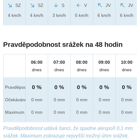
SZ
SZ
S
V
JV
JV
4 km/h
4 km/h
3 km/h
5 km/h
6 km/h
6 km/h
Pravděpodobnost srážek na 48 hodin
06:00
07:00
08:00
09:00
10:00
dnes
dnes
dnes
dnes
dnes
0 %
0 %
0 %
0 %
0 %
Pravděpod.
Očekáváno
0 mm
0 mm
0 mm
0 mm
0 mm
Maximum
0 mm
0 mm
0 mm
0 mm
0 mm
Pravděpodobnost udává šanci, že spadne alespoň 0,1 mm
srážek. Maximum zobrazuje nejvyšší možný úhrn srážek,