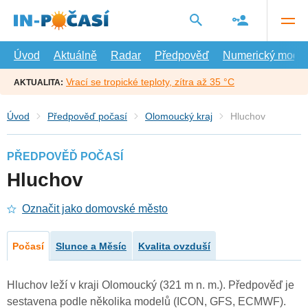
Přejít
na
hlavní
obsah
Úvod
Aktuálně
Radar
Předpověď
Numerický model
Vrací se tropické teploty, zítra až 35 °C
AKTUALITA:
Úvod
Předpověď počasí
Olomoucký kraj
Hluchov
PŘEDPOVĚĎ POČASÍ
Hluchov
Označit jako domovské město
Počasí
Slunce a Měsíc
Kvalita ovzduší
Hluchov leží v kraji Olomoucký (321 m n. m.). Předpověď je
sestavena podle několika modelů (ICON, GFS, ECMWF).