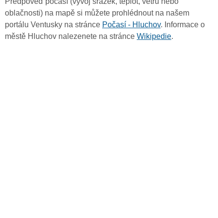
Předpověď počasí (vývoj srážek, teplot, větru nebo
oblačnosti) na mapě si můžete prohlédnout na našem
portálu Ventusky na stránce
Počasí - Hluchov
. Informace o
městě Hluchov nalezenete na stránce
Wikipedie
.