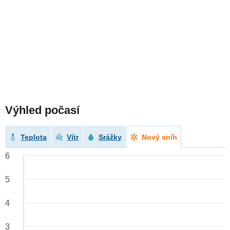
Výhled počasí
Teplota
Vítr
Srážky
Nový sníh
6
5
4
3