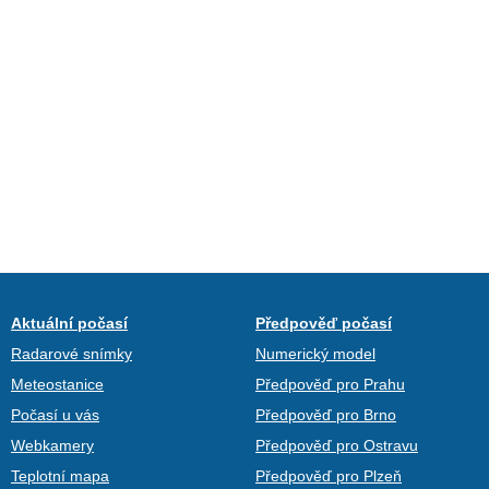
Aktuální počasí
Předpověď počasí
Radarové snímky
Numerický model
Meteostanice
Předpověď pro Prahu
Počasí u vás
Předpověď pro Brno
Webkamery
Předpověď pro Ostravu
Teplotní mapa
Předpověď pro Plzeň