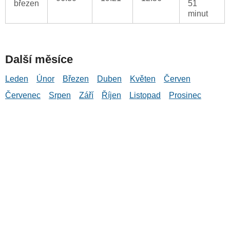
březen
51
minut
Další měsíce
Leden
Únor
Březen
Duben
Květen
Červen
Červenec
Srpen
Září
Říjen
Listopad
Prosinec