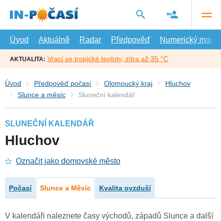
Přejít
na
hlavní
obsah
Úvod
Aktuálně
Radar
Předpověď
Numerický model
Vrací se tropické teploty, zítra až 35 °C
AKTUALITA:
Úvod
Předpověď počasí
Olomoucký kraj
Hluchov
Slunce a měsíc
Sluneční kalendář
SLUNEČNÍ KALENDÁŘ
Hluchov
Označit jako domovské město
Počasí
Slunce a Měsíc
Kvalita ovzduší
V kalendáři naleznete časy východů, západů Slunce a další