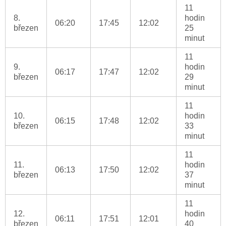
11
8.
hodin
06:20
17:45
12:02
březen
25
minut
11
9.
hodin
06:17
17:47
12:02
březen
29
minut
11
10.
hodin
06:15
17:48
12:02
březen
33
minut
11
11.
hodin
06:13
17:50
12:02
březen
37
minut
11
12.
hodin
06:11
17:51
12:01
březen
40