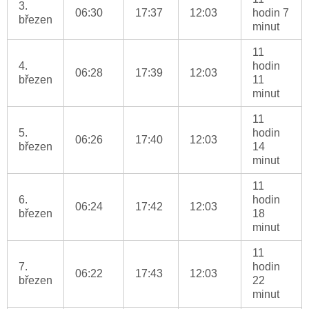
3.
06:30
17:37
12:03
hodin 7
březen
minut
11
4.
hodin
06:28
17:39
12:03
březen
11
minut
11
5.
hodin
06:26
17:40
12:03
březen
14
minut
11
6.
hodin
06:24
17:42
12:03
březen
18
minut
11
7.
hodin
06:22
17:43
12:03
březen
22
minut