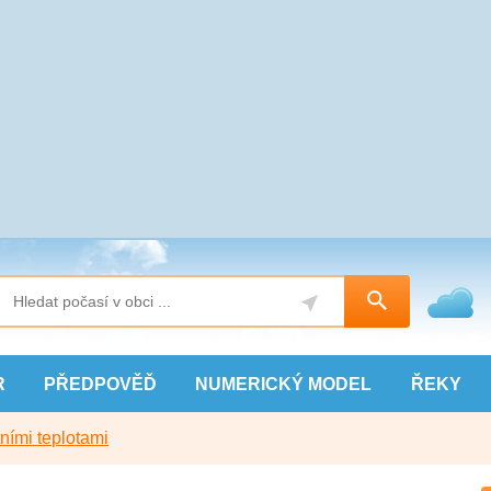
R
PŘEDPOVĚĎ
NUMERICKÝ
MODEL
ŘEKY
ními teplotami