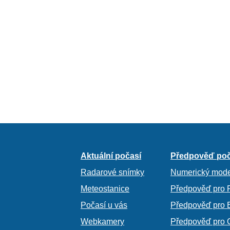
Aktuální počasí
Předpověď poč
Radarové snímky
Numerický mode
Meteostanice
Předpověď pro 
Počasí u vás
Předpověď pro 
Webkamery
Předpověď pro 