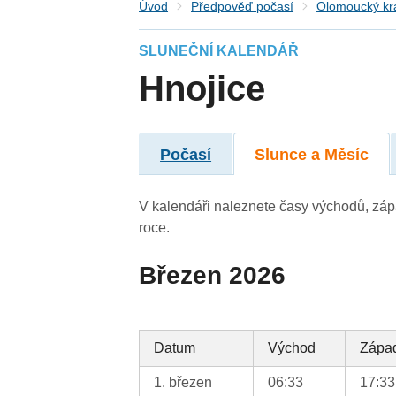
Úvod
Předpověď počasí
Olomoucký kr
SLUNEČNÍ KALENDÁŘ
Hnojice
Počasí
Slunce a Měsíc
V kalendáři naleznete časy východů, záp
roce.
Březen 2026
Datum
Východ
Zápa
1. březen
06:33
17:33