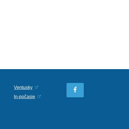
Ventusky
In-počasie