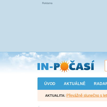
Přejít
na
hlavní
obsah
ÚVOD
AKTUÁLNĚ
RADA
Převážně slunečno s let
AKTUALITA: