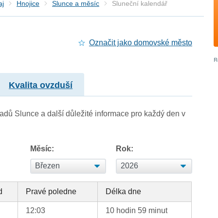
aj
Hnojice
Slunce a měsíc
Sluneční kalendář
Označit jako domovské město
Kvalita ovzduší
adů Slunce a další důležité informace pro každý den v
Měsíc:
Rok:
d
Pravé poledne
Délka dne
12:03
10 hodin 59 minut