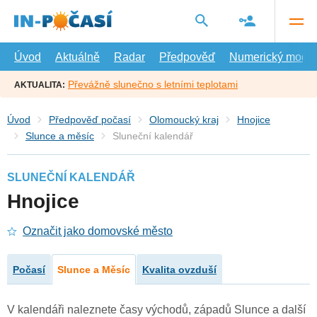
Přejít
na
hlavní
obsah
Úvod
Aktuálně
Radar
Předpověď
Numerický model
Převážně slunečno s letními teplotami
AKTUALITA:
Úvod
Předpověď počasí
Olomoucký kraj
Hnojice
Slunce a měsíc
Sluneční kalendář
SLUNEČNÍ KALENDÁŘ
Hnojice
Označit jako domovské město
Počasí
Slunce a Měsíc
Kvalita ovzduší
V kalendáři naleznete časy východů, západů Slunce a další