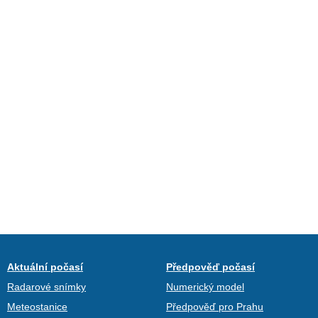
Aktuální počasí
Předpověď počasí
Radarové snímky
Numerický model
Meteostanice
Předpověď pro Prahu