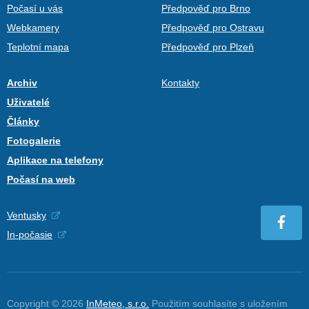
Počasí u vás
Předpověď pro Brno
Webkamery
Předpověď pro Ostravu
Teplotní mapa
Předpověď pro Plzeň
Archiv
Kontakty
Uživatelé
Články
Fotogalerie
Aplikace na telefony
Počasí na web
Ventusky
In-počasie
Copyright © 2026
InMeteo, s.r.o.
Použitím souhlasíte s uložením