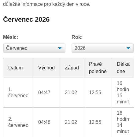
důležité informace pro každý den v roce.
Červenec 2026
Měsíc:
Rok:
Pravé
Délka
Datum
Východ
Západ
poledne
dne
16
1.
hodin
04:47
21:02
12:55
červenec
15
minut
16
2.
hodin
04:48
21:02
12:55
červenec
14
minut