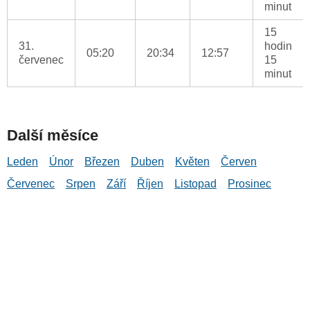
minut
15
31.
hodin
05:20
20:34
12:57
červenec
15
minut
Další měsíce
Leden
Únor
Březen
Duben
Květen
Červen
Červenec
Srpen
Září
Říjen
Listopad
Prosinec