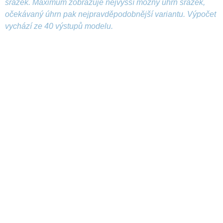
srážek. Maximum zobrazuje nejvyšší možný úhrn srážek,
očekávaný úhrn pak nejpravděpodobnější variantu. Výpočet
vychází ze 40 výstupů modelu.