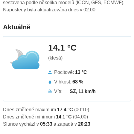
sestavena podle několika modelů (ICON, GFS, ECMWF).
Naposledy byla aktualizována dnes v 02:00.
Aktuálně
14.1 °C
(klesá)
Pocitově:
13 °C
Vlhkost:
68 %
Vítr:
SZ, 11 km/h
Dnes změřené maximum
17.4 °C
(00:10)
Dnes změřené minimum
14.1 °C
(04:00)
Slunce vychází v
05:33
a zapadá v
20:23