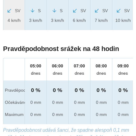
SV
S
S
SV
SV
SV
4 km/h
3 km/h
3 km/h
6 km/h
7 km/h
10 km/h
Pravděpodobnost srážek na 48 hodin
05:00
06:00
07:00
08:00
09:00
dnes
dnes
dnes
dnes
dnes
0 %
0 %
0 %
0 %
0 %
Pravděpod.
Očekáváno
0 mm
0 mm
0 mm
0 mm
0 mm
Maximum
0 mm
0 mm
0 mm
0 mm
0 mm
Pravděpodobnost udává šanci, že spadne alespoň 0,1 mm