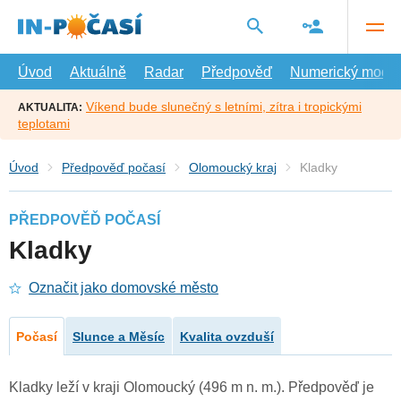
Přejít
na
hlavní
obsah
Úvod
Aktuálně
Radar
Předpověď
Numerický model
Víkend bude slunečný s letními, zítra i tropickými
AKTUALITA:
teplotami
Úvod
Předpověď počasí
Olomoucký kraj
Kladky
PŘEDPOVĚĎ POČASÍ
Kladky
Označit jako domovské město
Počasí
Slunce a Měsíc
Kvalita ovzduší
Kladky leží v kraji Olomoucký (496 m n. m.). Předpověď je