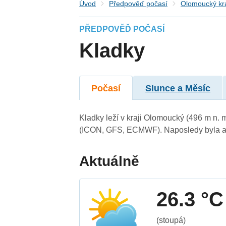
Úvod
Předpověď počasí
Olomoucký kr
PŘEDPOVĚĎ POČASÍ
Kladky
Počasí
Slunce a Měsíc
Kladky leží v kraji Olomoucký (496 m n.
(ICON, GFS, ECMWF). Naposledy byla ak
Aktuálně
26.3 °C
(stoupá)