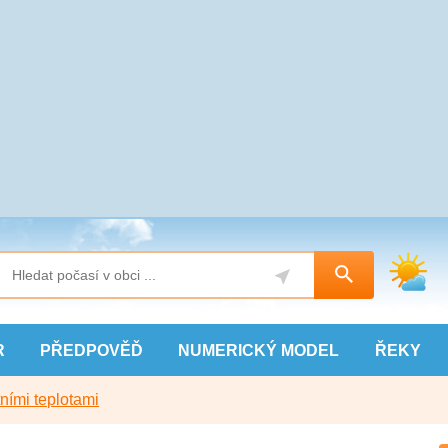
R
PŘEDPOVĚĎ
NUMERICKÝ
MODEL
ŘEKY
ními teplotami