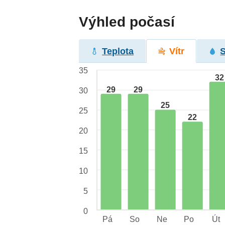
Výhled počasí
Teplota
Vítr
35
32
29
29
30
25
25
22
20
15
10
5
0
Pá
So
Ne
Po
Út