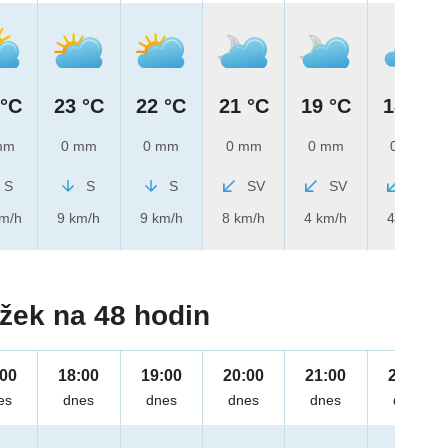
 °C
23 °C
22 °C
21 °C
19 °C
18 °C
mm
0 mm
0 mm
0 mm
0 mm
0 mm
S
S
S
SV
SV
SV
km/h
9 km/h
9 km/h
8 km/h
4 km/h
4 km/h
žek na 48 hodin
:00
18:00
19:00
20:00
21:00
22:00
es
dnes
dnes
dnes
dnes
dnes