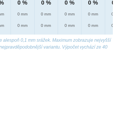
 %
0 %
0 %
0 %
0 %
0 %
mm
0 mm
0 mm
0 mm
0 mm
0 mm
mm
0 mm
0 mm
0 mm
0 mm
0 mm
e alespoň 0,1 mm srážek. Maximum zobrazuje nejvyšší
nejpravděpodobnější variantu. Výpočet vychází ze 40