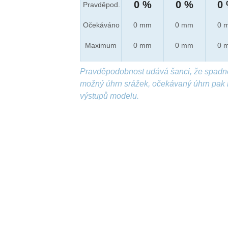
0 %
0 %
0
Pravděpod.
Očekáváno
0 mm
0 mm
0 
Maximum
0 mm
0 mm
0 
Pravděpodobnost udává šanci, že spadn
možný úhrn srážek, očekávaný úhrn pak 
výstupů modelu.