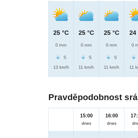
25 °C
25 °C
25 °C
24
0 mm
0 mm
0 mm
0 
S
S
S
13 km/h
11 km/h
11 km/h
11 
Pravděpodobnost srá
15:00
16:00
17
dnes
dnes
dn