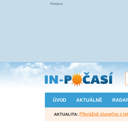
Přejít
na
hlavní
obsah
ÚVOD
AKTUÁLNĚ
RADA
Převážně slunečno s let
AKTUALITA: