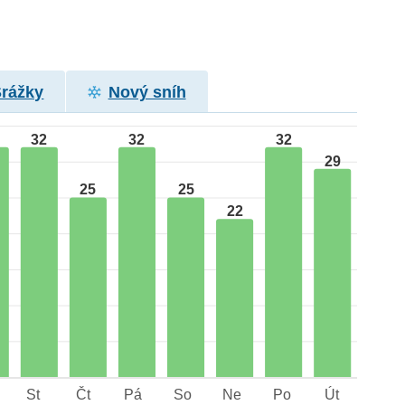
Srážky
Nový sníh
32
32
32
29
25
25
22
St
Čt
Pá
So
Ne
Po
Út