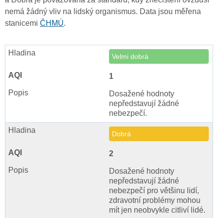
nemá žádný vliv na lidský organismus. Data jsou měřena
stanicemi
ČHMÚ
.
Velmi dobrá
1
Dosažené hodnoty
nepředstavují žádné
nebezpečí.
Dobrá
2
Dosažené hodnoty
nepředstavují žádné
nebezpečí pro většinu lidí,
zdravotní problémy mohou
mít jen neobvykle citliví lidé.