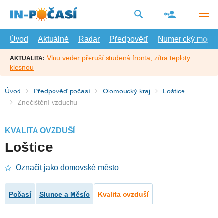
Přejít
na
hlavní
obsah
Úvod
Aktuálně
Radar
Předpověď
Numerický model
Vlnu veder přeruší studená fronta, zítra teploty
AKTUALITA:
klesnou
Úvod
Předpověď počasí
Olomoucký kraj
Loštice
Znečištění vzduchu
KVALITA OVZDUŠÍ
Loštice
Označit jako domovské město
Počasí
Slunce a Měsíc
Kvalita ovzduší