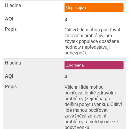
Uspokojivá
3
Citliví lidé mohou pociťovat
zdravotní problémy, pro
zbytek populace dosažené
hodnoty nepředstavují
nebezpečí.
Zhoršená
4
Všichni lidé mohou
pociťovat lehké zdravotní
problémy (zejména při
delším pobytu venku). Citliví
lidé mohou pociťovat
závažnější zdravotní
problémy a měli by omezit
pobyt venku.