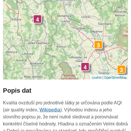
4
3
4
3
Leaflet
|
OpenStreetMap
Popis dat
Kvalita ovzduší pro jednotlivé látky je určována podle AQI
(air quality index,
Wikipedia
). Výhodou indexu a jeho
slovního popisu je, že není nutné sledovat a porovnávat
konkrétní číselné hodnoty. Hladina s označením Velmi dobrá
a Dobrá je považována za standard, kdy znečištění ovzduší