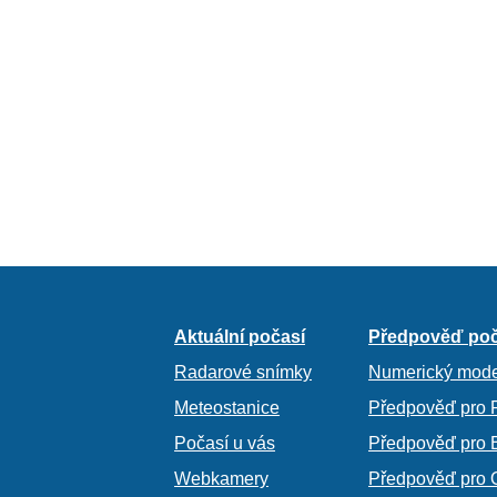
Aktuální počasí
Předpověď poč
Radarové snímky
Numerický mode
Meteostanice
Předpověď pro 
Počasí u vás
Předpověď pro 
Webkamery
Předpověď pro 