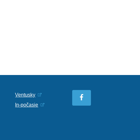
Ventusky
In-počasie