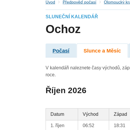
Úvod
Předpověď počasí
Olomoucký kr
SLUNEČNÍ KALENDÁŘ
Ochoz
Počasí
Slunce a Měsíc
V kalendáři naleznete časy východů, záp
roce.
Říjen 2026
Datum
Východ
Západ
1. říjen
06:52
18:31