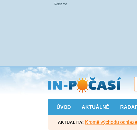
Přejít
na
hlavní
obsah
ÚVOD
AKTUÁLNĚ
RADA
Kromě východu ochlazen
AKTUALITA: