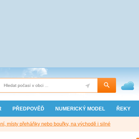
R
PŘEDPOVĚĎ
NUMERICKÝ
MODEL
ŘEKY
í, místy přeháňky nebo bouřky, na východě i silné