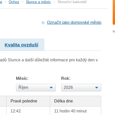
aj
Ochoz
Slunce a měsíc
Sluneční kalendář
Označit jako domovské město
Kvalita ovzduší
adů Slunce a další důležité informace pro každý den v
Měsíc:
Rok:
Pravé poledne
Délka dne
12:42
11 hodin 40 minut