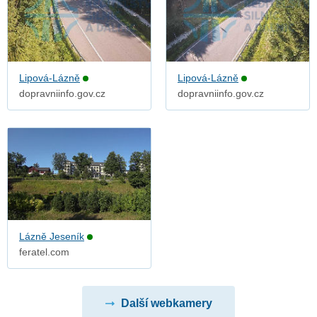
Lipová-Lázně
Lipová-Lázně
dopravniinfo.gov.cz
dopravniinfo.gov.cz
Lázně Jeseník
feratel.com
Další webkamery