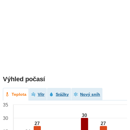
Výhled počasí
Teplota
Vítr
Srážky
Nový sníh
35
30
30
27
27