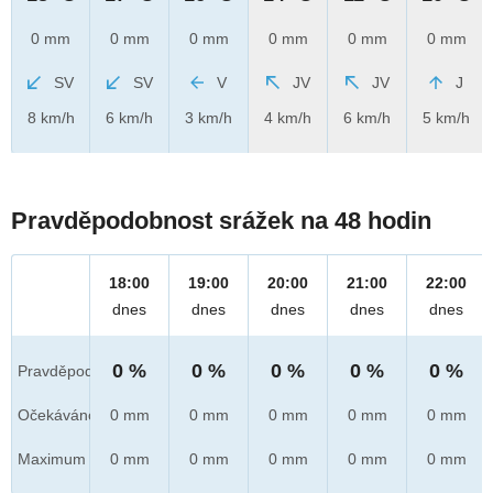
0 mm
0 mm
0 mm
0 mm
0 mm
0 mm
SV
SV
V
JV
JV
J
8 km/h
6 km/h
3 km/h
4 km/h
6 km/h
5 km/h
Pravděpodobnost srážek na 48 hodin
18:00
19:00
20:00
21:00
22:00
dnes
dnes
dnes
dnes
dnes
0 %
0 %
0 %
0 %
0 %
Pravděpod.
Očekáváno
0 mm
0 mm
0 mm
0 mm
0 mm
Maximum
0 mm
0 mm
0 mm
0 mm
0 mm