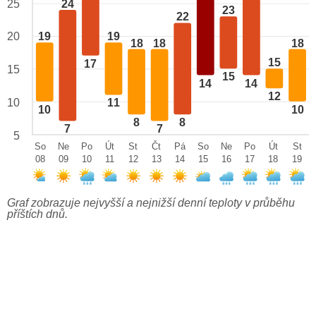
24
25
23
22
20
19
19
18
18
18
15
17
15
15
14
14
12
10
11
10
10
8
8
7
7
5
So
Ne
Po
Út
St
Čt
Pá
So
Ne
Po
Út
St
08
09
10
11
12
13
14
15
16
17
18
19
Graf zobrazuje nejvyšší a nejnižší denní teploty v průběhu
příštích dnů.