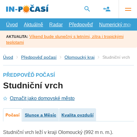
Přejít
na
hlavní
obsah
Úvod
Aktuálně
Radar
Předpověď
Numerický model
Víkend bude slunečný s letními, zítra i tropickými
AKTUALITA:
teplotami
Úvod
Předpověď počasí
Olomoucký kraj
Studniční vrch
PŘEDPOVĚĎ POČASÍ
Studniční vrch
Označit jako domovské město
Počasí
Slunce a Měsíc
Kvalita ovzduší
Studniční vrch leží v kraji Olomoucký (992 m n. m.).