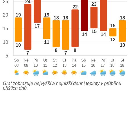
24
25
23
22
20
19
19
18
18
18
15
17
15
15
14
14
12
10
11
10
10
8
8
7
7
5
So
Ne
Po
Út
St
Čt
Pá
So
Ne
Po
Út
St
08
09
10
11
12
13
14
15
16
17
18
19
Graf zobrazuje nejvyšší a nejnižší denní teploty v průběhu
příštích dnů.