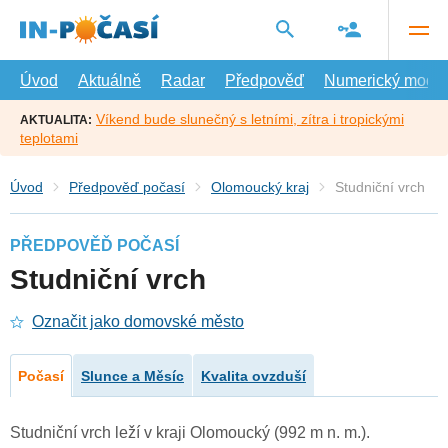
Přejít
na
hlavní
obsah
Úvod
Aktuálně
Radar
Předpověď
Numerický model
Víkend bude slunečný s letními, zítra i tropickými
AKTUALITA:
teplotami
Úvod
Předpověď počasí
Olomoucký kraj
Studniční vrch
PŘEDPOVĚĎ POČASÍ
Studniční vrch
Označit jako domovské město
Počasí
Slunce a Měsíc
Kvalita ovzduší
Studniční vrch leží v kraji Olomoucký (992 m n. m.).