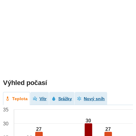
Výhled počasí
Teplota
Vítr
Srážky
Nový sníh
35
30
30
27
27