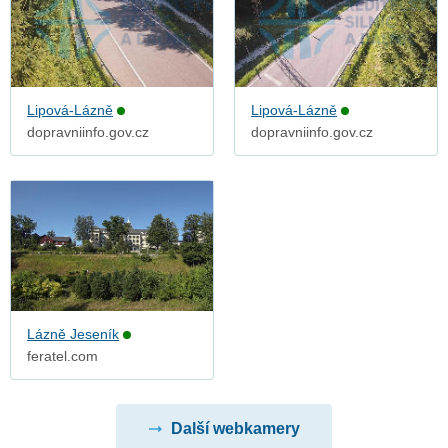
Lipová-Lázně
Lipová-Lázně
dopravniinfo.gov.cz
dopravniinfo.gov.cz
Lázně Jeseník
feratel.com
Další webkamery