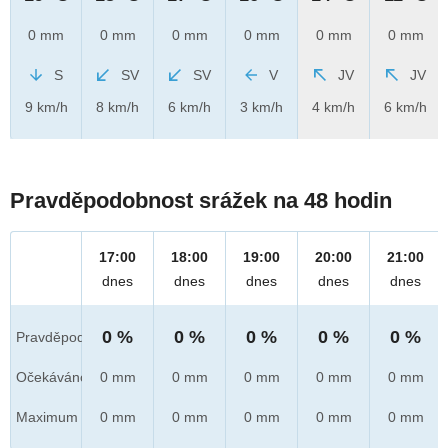
0 mm
0 mm
0 mm
0 mm
0 mm
0 mm
S
SV
SV
V
JV
JV
9 km/h
8 km/h
6 km/h
3 km/h
4 km/h
6 km/h
Pravděpodobnost srážek na 48 hodin
17:00
18:00
19:00
20:00
21:00
dnes
dnes
dnes
dnes
dnes
0 %
0 %
0 %
0 %
0 %
Pravděpod.
Očekáváno
0 mm
0 mm
0 mm
0 mm
0 mm
Maximum
0 mm
0 mm
0 mm
0 mm
0 mm