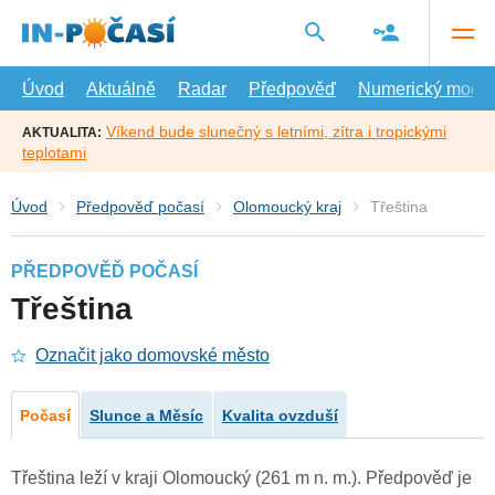
Přejít
na
hlavní
obsah
Úvod
Aktuálně
Radar
Předpověď
Numerický model
Víkend bude slunečný s letními, zítra i tropickými
AKTUALITA:
teplotami
Úvod
Předpověď počasí
Olomoucký kraj
Třeština
PŘEDPOVĚĎ POČASÍ
Třeština
Označit jako domovské město
Počasí
Slunce a Měsíc
Kvalita ovzduší
Třeština leží v kraji Olomoucký (261 m n. m.). Předpověď je