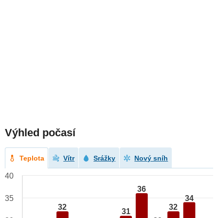
Výhled počasí
Teplota
Vítr
Srážky
Nový sníh
40
36
34
35
32
32
31