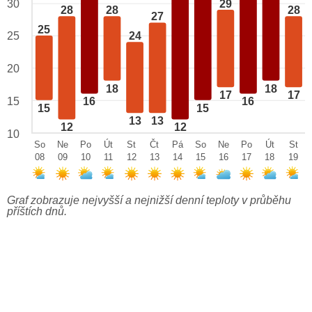
29
30
28
28
28
27
25
25
24
20
18
18
17
17
15
16
16
15
15
13
13
12
12
10
So
Ne
Po
Út
St
Čt
Pá
So
Ne
Po
Út
St
08
09
10
11
12
13
14
15
16
17
18
19
Graf zobrazuje nejvyšší a nejnižší denní teploty v průběhu
příštích dnů.