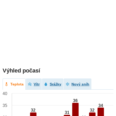
Výhled počasí
Teplota
Vítr
Srážky
Nový sníh
40
36
34
35
32
32
31