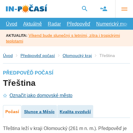
Přejít
na
hlavní
obsah
Úvod
Aktuálně
Radar
Předpověď
Numerický model
Víkend bude slunečný s letními, zítra i tropickými
AKTUALITA:
teplotami
Úvod
Předpověď počasí
Olomoucký kraj
Třeština
PŘEDPOVĚĎ POČASÍ
Třeština
Označit jako domovské město
Počasí
Slunce a Měsíc
Kvalita ovzduší
Třeština leží v kraji Olomoucký (261 m n. m.). Předpověď je