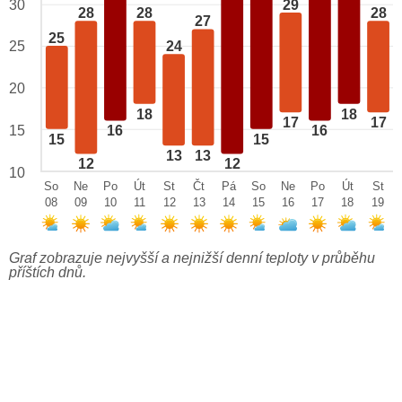
29
30
28
28
28
27
25
25
24
20
18
18
17
17
15
16
16
15
15
13
13
12
12
10
So
Ne
Po
Út
St
Čt
Pá
So
Ne
Po
Út
St
08
09
10
11
12
13
14
15
16
17
18
19
Graf zobrazuje nejvyšší a nejnižší denní teploty v průběhu
příštích dnů.