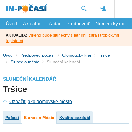
Přejít
na
hlavní
obsah
Úvod
Aktuálně
Radar
Předpověď
Numerický model
Víkend bude slunečný s letními, zítra i tropickými
AKTUALITA:
teplotami
Úvod
Předpověď počasí
Olomoucký kraj
Tršice
Slunce a měsíc
Sluneční kalendář
SLUNEČNÍ KALENDÁŘ
Tršice
Označit jako domovské město
Počasí
Slunce a Měsíc
Kvalita ovzduší