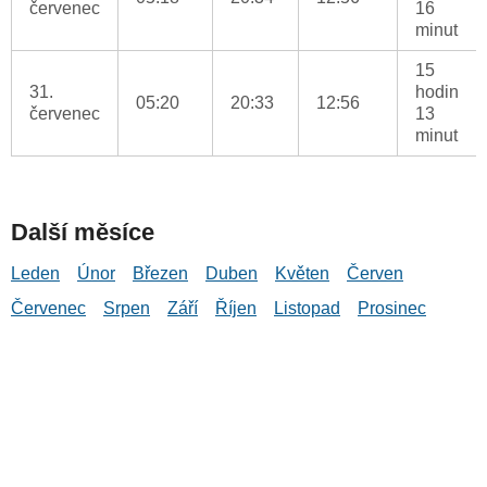
červenec
16
minut
15
31.
hodin
05:20
20:33
12:56
červenec
13
minut
Další měsíce
Leden
Únor
Březen
Duben
Květen
Červen
Červenec
Srpen
Září
Říjen
Listopad
Prosinec