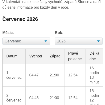
V kalendáři naleznete časy východů, západů Slunce a další
důležité informace pro každý den v roce.
Červenec 2026
Měsíc:
Rok:
Pravé
Délka
Datum
Východ
Západ
poledne
dne
16
1.
hodin
04:47
21:00
12:54
červenec
13
minut
16
2.
hodin
04:48
21:00
12:54
červenec
12
minut