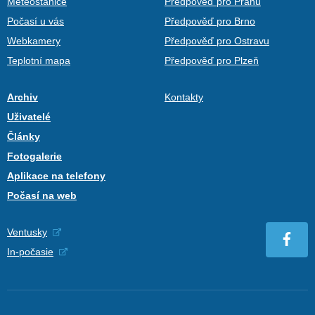
Meteostanice
Předpověď pro Prahu
Počasí u vás
Předpověď pro Brno
Webkamery
Předpověď pro Ostravu
Teplotní mapa
Předpověď pro Plzeň
Archiv
Kontakty
Uživatelé
Články
Fotogalerie
Aplikace na telefony
Počasí na web
Ventusky
In-počasie