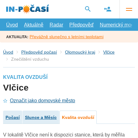
Přejít
na
hlavní
obsah
Úvod
Aktuálně
Radar
Předpověď
Numerický model
Převážně slunečno s letními teplotami
AKTUALITA:
Úvod
Předpověď počasí
Olomoucký kraj
Vlčice
Znečištění vzduchu
KVALITA OVZDUŠÍ
Vlčice
Označit jako domovské město
Počasí
Slunce a Měsíc
Kvalita ovzduší
V lokalitě Vlčice není k dispozici stanice, která by měřila