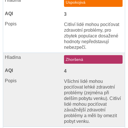
Uspokojivá
3
Citliví lidé mohou pociťovat
zdravotní problémy, pro
zbytek populace dosažené
hodnoty nepředstavují
nebezpečí.
Zhoršená
4
Všichni lidé mohou
pociťovat lehké zdravotní
problémy (zejména při
delším pobytu venku). Citliví
lidé mohou pociťovat
závažnější zdravotní
problémy a měli by omezit
pobyt venku.