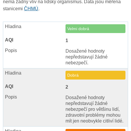
nemá žádný vliv na lidský organismus. Data jsou měřena
stanicemi
ČHMÚ
.
Velmi dobrá
1
Dosažené hodnoty
nepředstavují žádné
nebezpečí.
Dobrá
2
Dosažené hodnoty
nepředstavují žádné
nebezpečí pro většinu lidí,
zdravotní problémy mohou
mít jen neobvykle citliví lidé.