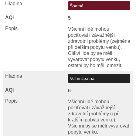
Špatná
5
Všichni lidé mohou
pociťovat i závažnější
zdravotní problémy (zejména
při delším pobytu venku).
Citliví lidé by se měli
vyvarovat pobytu venku,
ostatní by ho měli omezit.
Velmi špatná
6
Všichni lidé mohou
pociťovat i závažnější
zdravotní problémy (i při
kratším pobytu venku).
Všichni by se měli vyvarovat
pobytu venku.