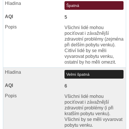
Špatná
5
Všichni lidé mohou
pociťovat i závažnější
zdravotní problémy (zejména
při delším pobytu venku).
Citliví lidé by se měli
vyvarovat pobytu venku,
ostatní by ho měli omezit.
Velmi špatná
6
Všichni lidé mohou
pociťovat i závažnější
zdravotní problémy (i při
kratším pobytu venku).
Všichni by se měli vyvarovat
pobytu venku.