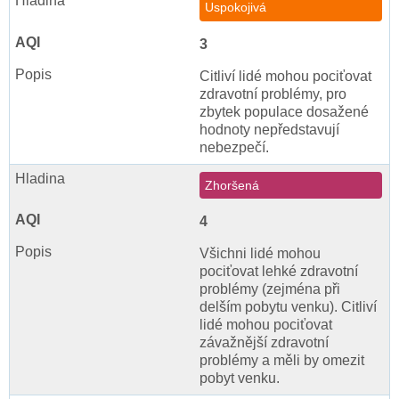
Uspokojivá
3
Citliví lidé mohou pociťovat
zdravotní problémy, pro
zbytek populace dosažené
hodnoty nepředstavují
nebezpečí.
Zhoršená
4
Všichni lidé mohou
pociťovat lehké zdravotní
problémy (zejména při
delším pobytu venku). Citliví
lidé mohou pociťovat
závažnější zdravotní
problémy a měli by omezit
pobyt venku.