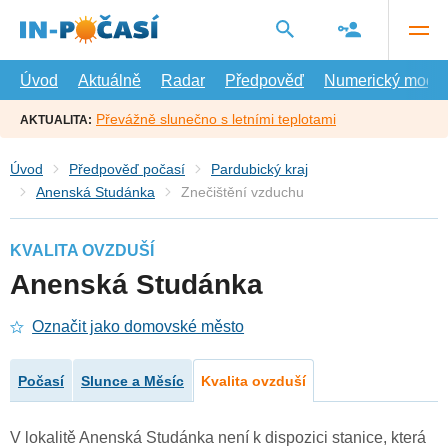
Přejít
na
hlavní
obsah
Úvod
Aktuálně
Radar
Předpověď
Numerický model
Převážně slunečno s letními teplotami
AKTUALITA:
Úvod
Předpověď počasí
Pardubický kraj
Anenská Studánka
Znečištění vzduchu
KVALITA OVZDUŠÍ
Anenská Studánka
Označit jako domovské město
Počasí
Slunce a Měsíc
Kvalita ovzduší
V lokalitě Anenská Studánka není k dispozici stanice, která