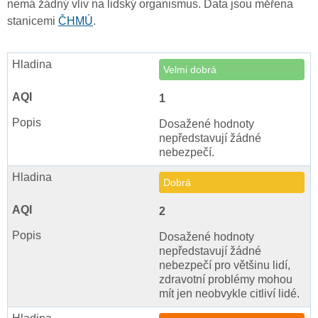
nemá žádný vliv na lidský organismus. Data jsou měřena
stanicemi
ČHMÚ
.
Velmi dobrá
1
Dosažené hodnoty
nepředstavují žádné
nebezpečí.
Dobrá
2
Dosažené hodnoty
nepředstavují žádné
nebezpečí pro většinu lidí,
zdravotní problémy mohou
mít jen neobvykle citliví lidé.