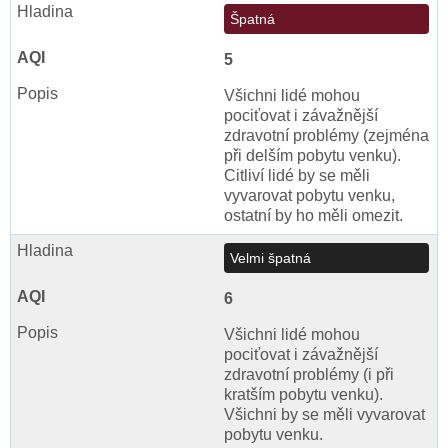
Špatná
5
Všichni lidé mohou
pociťovat i závažnější
zdravotní problémy (zejména
při delším pobytu venku).
Citliví lidé by se měli
vyvarovat pobytu venku,
ostatní by ho měli omezit.
Velmi špatná
6
Všichni lidé mohou
pociťovat i závažnější
zdravotní problémy (i při
kratším pobytu venku).
Všichni by se měli vyvarovat
pobytu venku.