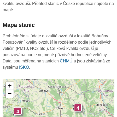
kvalitu ovzduší. Přehled stanic v České republice najdete na
mapě.
Mapa stanic
Prohlédněte si údaje o kvalitě ovzduší v lokalitě Bohuňov.
Posuzování kvality ovzduší je rozděleno podle jednotlivých
veličin (PM10, NO2 atd.). Celková kvalita ovzduší je
posuzována podle nejméně příznivě hodnocené veličiny.
Data jsou měřena na stanicích
ČHMÚ
a jsou získáváná ze
systému
ISKO
.
+
−
4
4