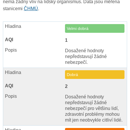
nemá žádný vliv na lidský organismus. Data jsou měřena
stanicemi
ČHMÚ
.
Velmi dobrá
1
Dosažené hodnoty
nepředstavují žádné
nebezpečí.
Dobrá
2
Dosažené hodnoty
nepředstavují žádné
nebezpečí pro většinu lidí,
zdravotní problémy mohou
mít jen neobvykle citliví lidé.