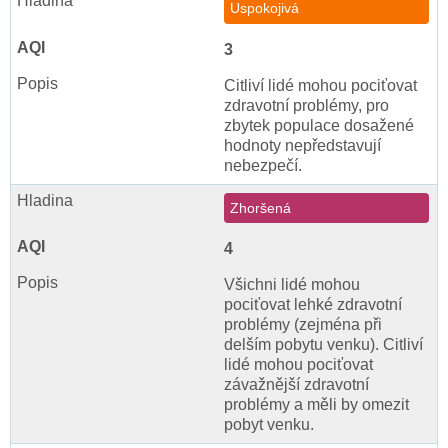
Uspokojivá
3
Citliví lidé mohou pociťovat
zdravotní problémy, pro
zbytek populace dosažené
hodnoty nepředstavují
nebezpečí.
Zhoršená
4
Všichni lidé mohou
pociťovat lehké zdravotní
problémy (zejména při
delším pobytu venku). Citliví
lidé mohou pociťovat
závažnější zdravotní
problémy a měli by omezit
pobyt venku.