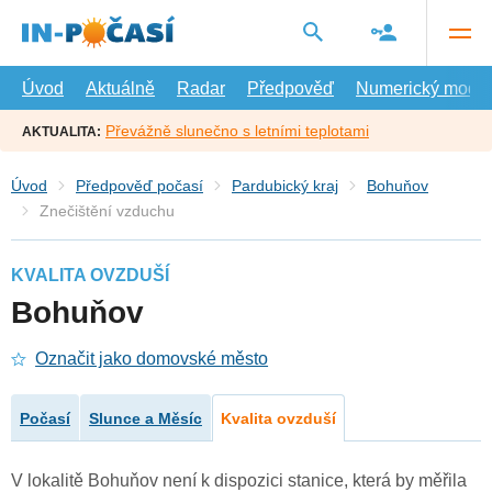
Přejít
na
hlavní
obsah
Úvod
Aktuálně
Radar
Předpověď
Numerický model
Převážně slunečno s letními teplotami
AKTUALITA:
Úvod
Předpověď počasí
Pardubický kraj
Bohuňov
Znečištění vzduchu
KVALITA OVZDUŠÍ
Bohuňov
Označit jako domovské město
Počasí
Slunce a Měsíc
Kvalita ovzduší
V lokalitě Bohuňov není k dispozici stanice, která by měřila