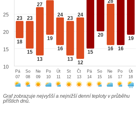
28
27
25
24
24
23
23
23
20
20
19
19
18
16
16
16
15
15
15
13
13
12
10
Pá
So
Ne
Po
Út
St
Čt
Pá
So
Ne
Po
Út
07
08
09
10
11
12
13
14
15
16
17
18
Graf zobrazuje nejvyšší a nejnižší denní teploty v průběhu
příštích dnů.