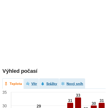
Výhled počasí
Teplota
Vítr
Srážky
Nový sníh
35
33
31
31
30
30
29