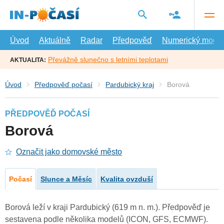
Přejít
na
hlavní
obsah
Úvod
Aktuálně
Radar
Předpověď
Numerický model
Převážně slunečno s letními teplotami
AKTUALITA:
Úvod
Předpověď počasí
Pardubický kraj
Borová
PŘEDPOVĚĎ POČASÍ
Borová
Označit jako domovské město
Počasí
Slunce a Měsíc
Kvalita ovzduší
Borová leží v kraji Pardubický (619 m n. m.). Předpověď je
sestavena podle několika modelů (ICON, GFS, ECMWF).