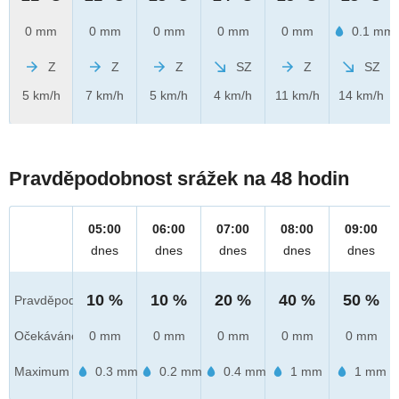
0 mm
0 mm
0 mm
0 mm
0 mm
0.1 mm
Z
Z
Z
SZ
Z
SZ
5 km/h
7 km/h
5 km/h
4 km/h
11 km/h
14 km/h
Pravděpodobnost srážek na 48 hodin
05:00
06:00
07:00
08:00
09:00
dnes
dnes
dnes
dnes
dnes
10 %
10 %
20 %
40 %
50 %
Pravděpod.
Očekáváno
0 mm
0 mm
0 mm
0 mm
0 mm
Maximum
0.3 mm
0.2 mm
0.4 mm
1 mm
1 mm