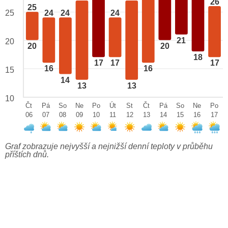
26
25
25
24
24
24
21
20
20
20
18
17
17
17
16
16
15
14
13
13
10
Čt
Pá
So
Ne
Po
Út
St
Čt
Pá
So
Ne
Po
06
07
08
09
10
11
12
13
14
15
16
17
Graf zobrazuje nejvyšší a nejnižší denní teploty v průběhu
příštích dnů.