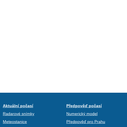
Aktuální počasí
Předpověď počasí
Radarové snímky
Numerický model
Meteostanice
Předpověď pro Prahu