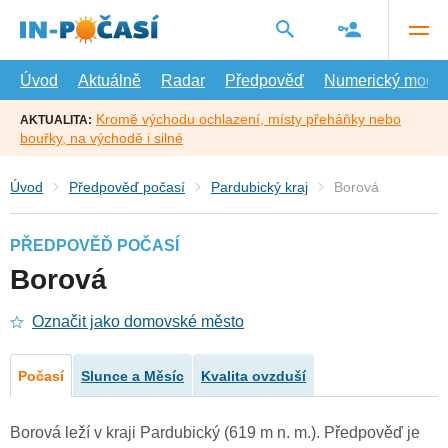
Přejít
na
hlavní
obsah
Úvod
Aktuálně
Radar
Předpověď
Numerický model
Kromě východu ochlazení, místy přeháňky nebo
AKTUALITA:
bouřky, na východě i silné
Úvod
Předpověď počasí
Pardubický kraj
Borová
PŘEDPOVĚĎ POČASÍ
Borová
Označit jako domovské město
Počasí
Slunce a Měsíc
Kvalita ovzduší
Borová leží v kraji Pardubický (619 m n. m.). Předpověď je