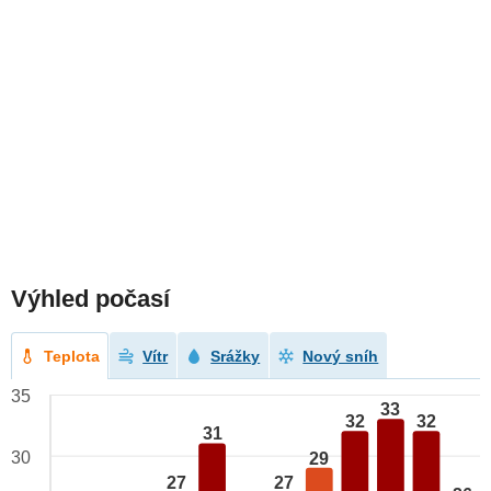
Výhled počasí
Teplota
Vítr
Srážky
Nový sníh
35
33
32
32
31
30
29
27
27