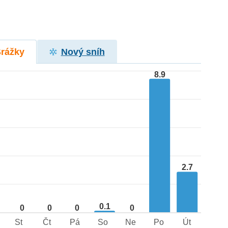
Srážky
Nový sníh
8.9
2.7
0.1
0
0
0
0
St
Čt
Pá
So
Ne
Po
Út