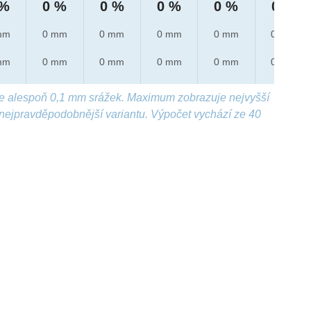
 %
0 %
0 %
0 %
0 %
0 %
mm
0 mm
0 mm
0 mm
0 mm
0 mm
mm
0 mm
0 mm
0 mm
0 mm
0 mm
e alespoň 0,1 mm srážek. Maximum zobrazuje nejvyšší
nejpravděpodobnější variantu. Výpočet vychází ze 40