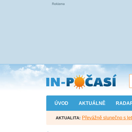
Přejít
na
hlavní
obsah
ÚVOD
AKTUÁLNĚ
RADA
Převážně slunečno s let
AKTUALITA: