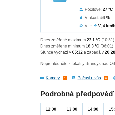
Pocitově:
27 °C
Vlhkost:
54 %
Vítr:
V, 4 km/
Dnes změřené maximum
23.1 °C
(10:31)
Dnes změřené minimum
18.3 °C
(06:01)
Slunce vychází v
05:32
a zapadá v
20:2
Nepřehlédněte z lokality Brandýs nad Orli
Kamery
Počasí u vás
1
6
Podrobná předpověď 
12:00
13:00
14:00
15