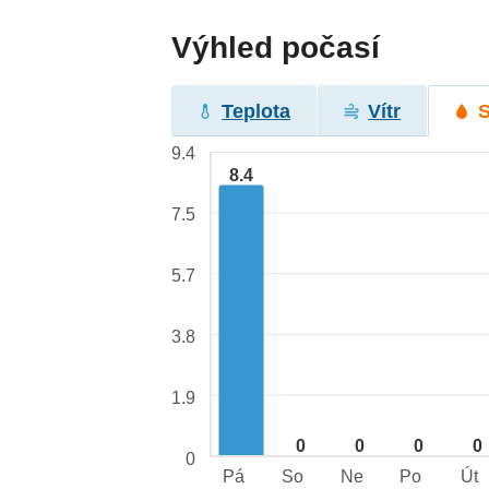
Výhled počasí
Teplota
Vítr
9.4
8.4
7.5
5.7
3.8
1.9
0
0
0
0
0
Pá
So
Ne
Po
Út