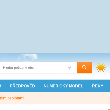
R
PŘEDPOVĚĎ
NUMERICKÝ
MODEL
ŘEKY
ními teplotami