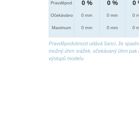
0 %
0 %
0
Pravděpod.
Očekáváno
0 mm
0 mm
0 
Maximum
0 mm
0 mm
0 
Pravděpodobnost udává šanci, že spadn
možný úhrn srážek, očekávaný úhrn pak 
výstupů modelu.