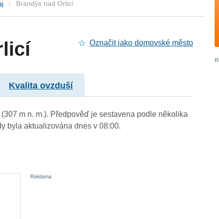
aj
Brandýs nad Orlicí
licí
Označit jako domovské město
Kvalita ovzduší
ký (307 m n. m.). Předpověď je sestavena podle několika
byla aktualizována dnes v 08:00.