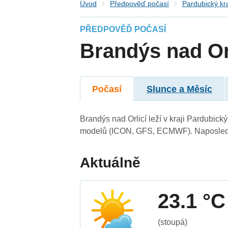
Úvod
Předpověď počasí
Pardubický kr
PŘEDPOVĚĎ POČASÍ
Brandýs nad Or
Počasí
Slunce a Měsíc
Brandýs nad Orlicí leží v kraji Pardubic
modelů (ICON, GFS, ECMWF). Naposledy 
Aktuálně
23.1 °C
(stoupá)