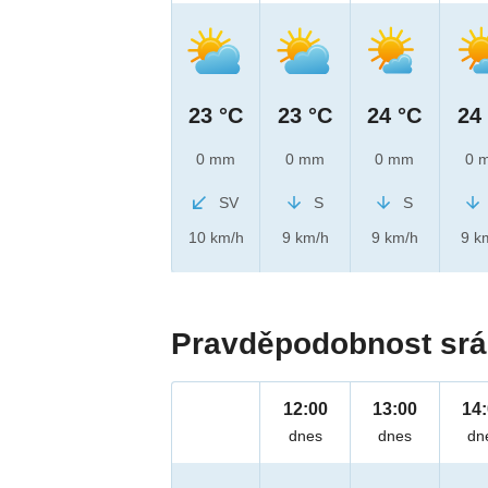
23 °C
23 °C
24 °C
24
0 mm
0 mm
0 mm
0 
SV
S
S
10 km/h
9 km/h
9 km/h
9 k
Pravděpodobnost srá
12:00
13:00
14
dnes
dnes
dn