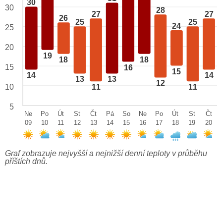
30
30
28
27
27
26
25
25
24
25
20
19
18
18
15
16
15
14
14
13
13
12
10
11
11
5
Ne
Po
Út
St
Čt
Pá
So
Ne
Po
Út
St
Čt
09
10
11
12
13
14
15
16
17
18
19
20
Graf zobrazuje nejvyšší a nejnižší denní teploty v průběhu
příštích dnů.