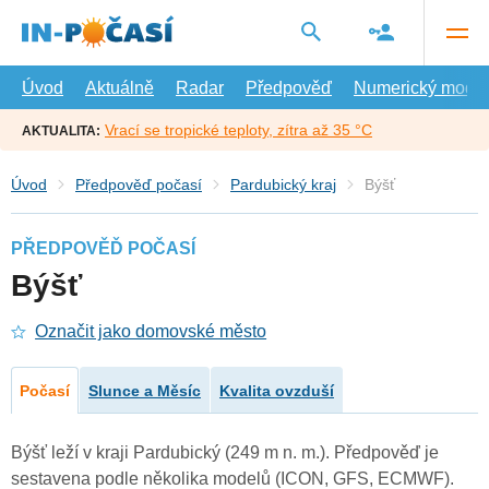
Přejít
na
hlavní
obsah
Úvod
Aktuálně
Radar
Předpověď
Numerický model
Vrací se tropické teploty, zítra až 35 °C
AKTUALITA:
Úvod
Předpověď počasí
Pardubický kraj
Býšť
PŘEDPOVĚĎ POČASÍ
Býšť
Označit jako domovské město
Počasí
Slunce a Měsíc
Kvalita ovzduší
Býšť leží v kraji Pardubický (249 m n. m.). Předpověď je
sestavena podle několika modelů (ICON, GFS, ECMWF).