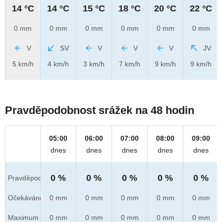
14 °C
14 °C
15 °C
18 °C
20 °C
22 °C
0 mm
0 mm
0 mm
0 mm
0 mm
0 mm
V
SV
V
V
V
JV
5 km/h
4 km/h
3 km/h
7 km/h
9 km/h
9 km/h
Pravděpodobnost srážek na 48 hodin
05:00
06:00
07:00
08:00
09:00
dnes
dnes
dnes
dnes
dnes
0 %
0 %
0 %
0 %
0 %
Pravděpod.
Očekáváno
0 mm
0 mm
0 mm
0 mm
0 mm
Maximum
0 mm
0 mm
0 mm
0 mm
0 mm