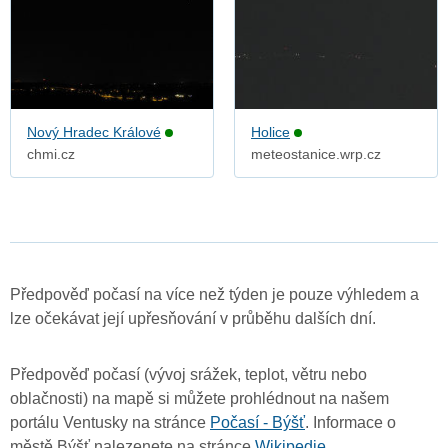
Nový Hradec Králové
Holice
chmi.cz
meteostanice.wrp.cz
Předpověď počasí na více než týden je pouze výhledem a
lze očekávat její upřesňování v průběhu dalších dní.
Předpověď počasí (vývoj srážek, teplot, větru nebo
oblačnosti) na mapě si můžete prohlédnout na našem
portálu Ventusky na stránce
Počasí - Býšť
. Informace o
městě Býšť nalezenete na stránce
Wikipedie
.