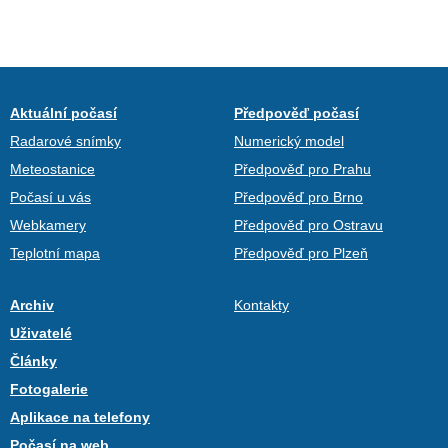
Aktuální počasí
Předpověď počasí
Radarové snímky
Numerický model
Meteostanice
Předpověď pro Prahu
Počasí u vás
Předpověď pro Brno
Webkamery
Předpověď pro Ostravu
Teplotní mapa
Předpověď pro Plzeň
Archiv
Kontakty
Uživatelé
Články
Fotogalerie
Aplikace na telefony
Počasí na web