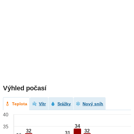
Výhled počasí
Teplota
Vítr
Srážky
Nový sníh
40
34
35
32
32
31