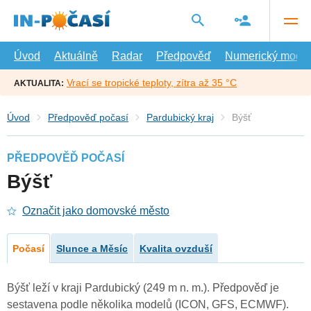
Přejít
na
hlavní
obsah
Úvod
Aktuálně
Radar
Předpověď
Numerický model
Vrací se tropické teploty, zítra až 35 °C
AKTUALITA:
Úvod
Předpověď počasí
Pardubický kraj
Býšť
PŘEDPOVĚĎ POČASÍ
Býšť
Označit jako domovské město
Počasí
Slunce a Měsíc
Kvalita ovzduší
Býšť leží v kraji Pardubický (249 m n. m.). Předpověď je
sestavena podle několika modelů (ICON, GFS, ECMWF).