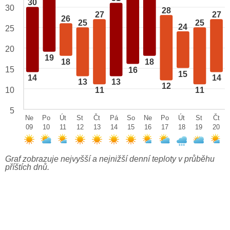
30
30
28
27
27
26
25
25
24
25
20
19
18
18
15
16
15
14
14
13
13
12
10
11
11
5
Ne
Po
Út
St
Čt
Pá
So
Ne
Po
Út
St
Čt
09
10
11
12
13
14
15
16
17
18
19
20
Graf zobrazuje nejvyšší a nejnižší denní teploty v průběhu
příštích dnů.