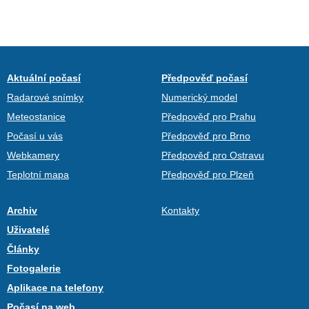
Aktuální počasí
Předpověď počasí
Radarové snímky
Numerický model
Meteostanice
Předpověď pro Prahu
Počasí u vás
Předpověď pro Brno
Webkamery
Předpověď pro Ostravu
Teplotní mapa
Předpověď pro Plzeň
Archiv
Kontakty
Uživatelé
Články
Fotogalerie
Aplikace na telefony
Počasí na web