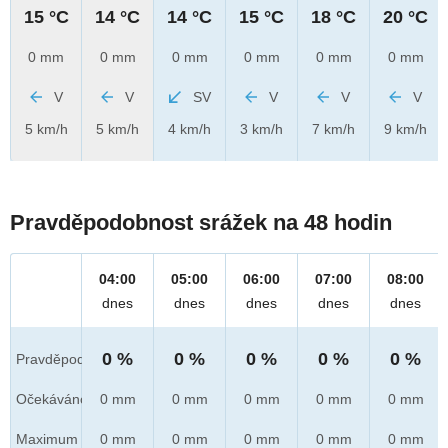
15 °C
14 °C
14 °C
15 °C
18 °C
20 °C
0 mm
0 mm
0 mm
0 mm
0 mm
0 mm
V
V
SV
V
V
V
5 km/h
5 km/h
4 km/h
3 km/h
7 km/h
9 km/h
Pravděpodobnost srážek na 48 hodin
04:00
05:00
06:00
07:00
08:00
dnes
dnes
dnes
dnes
dnes
0 %
0 %
0 %
0 %
0 %
Pravděpod.
Očekáváno
0 mm
0 mm
0 mm
0 mm
0 mm
Maximum
0 mm
0 mm
0 mm
0 mm
0 mm