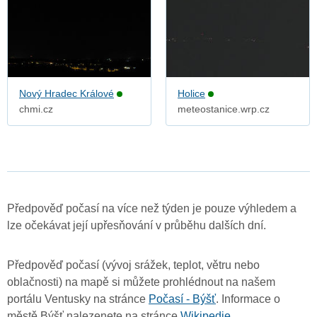
Nový Hradec Králové
Holice
chmi.cz
meteostanice.wrp.cz
Předpověď počasí na více než týden je pouze výhledem a
lze očekávat její upřesňování v průběhu dalších dní.
Předpověď počasí (vývoj srážek, teplot, větru nebo
oblačnosti) na mapě si můžete prohlédnout na našem
portálu Ventusky na stránce
Počasí - Býšť
. Informace o
městě Býšť nalezenete na stránce
Wikipedie
.