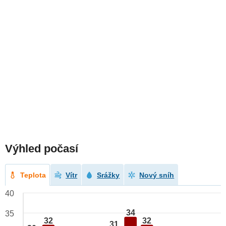
Výhled počasí
Teplota
Vítr
Srážky
Nový sníh
40
34
35
32
32
31