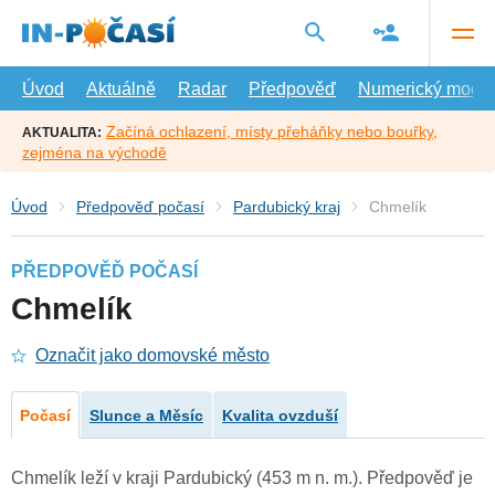
Přejít
na
hlavní
obsah
Úvod
Aktuálně
Radar
Předpověď
Numerický model
Začíná ochlazení, místy přeháňky nebo bouřky,
AKTUALITA:
zejména na východě
Úvod
Předpověď počasí
Pardubický kraj
Chmelík
PŘEDPOVĚĎ POČASÍ
Chmelík
Označit jako domovské město
Počasí
Slunce a Měsíc
Kvalita ovzduší
Chmelík leží v kraji Pardubický (453 m n. m.). Předpověď je