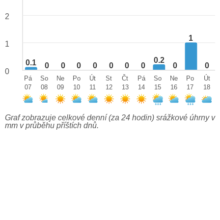
2
1
1
0.2
0.1
0
0
0
0
0
0
0
0
0
0
Pá
So
Ne
Po
Út
St
Čt
Pá
So
Ne
Po
Út
07
08
09
10
11
12
13
14
15
16
17
18
Graf zobrazuje celkové denní (za 24 hodin) srážkové úhrny v
mm v průběhu příštích dnů.