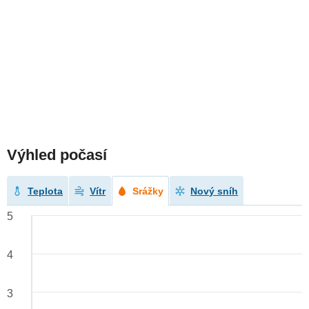
Výhled počasí
Teplota
Vítr
Srážky
Nový sníh
5
4
3