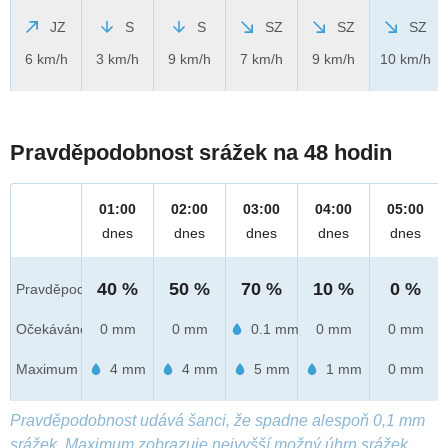
JZ
S
S
SZ
SZ
SZ
6 km/h
3 km/h
9 km/h
7 km/h
9 km/h
10 km/h
Pravděpodobnost srážek na 48 hodin
01:00
02:00
03:00
04:00
05:00
dnes
dnes
dnes
dnes
dnes
40 %
50 %
70 %
10 %
0 %
Pravděpod.
Očekáváno
0 mm
0 mm
0.1 mm
0 mm
0 mm
Maximum
4 mm
4 mm
5 mm
1 mm
0 mm
Pravděpodobnost udává šanci, že spadne alespoň 0,1 mm
srážek. Maximum zobrazuje nejvyšší možný úhrn srážek,