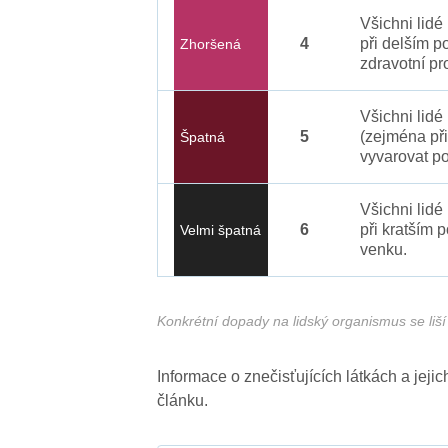
Všichni lid
4
při delším p
Zhoršená
zdravotní pr
Všichni lidé
5
(zejména při
Špatná
vyvarovat po
Všichni lidé
6
při kratším 
Velmi špatná
venku.
Konkrétní dopady na lidský organismus se liší 
Informace o znečisťujících látkách a jej
článku.