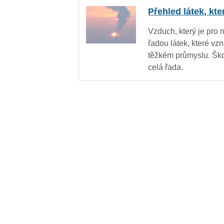
Přehled látek, kt
Vzduch, který je pro 
řadou látek, které vz
těžkém průmyslu. Ško
celá řada.