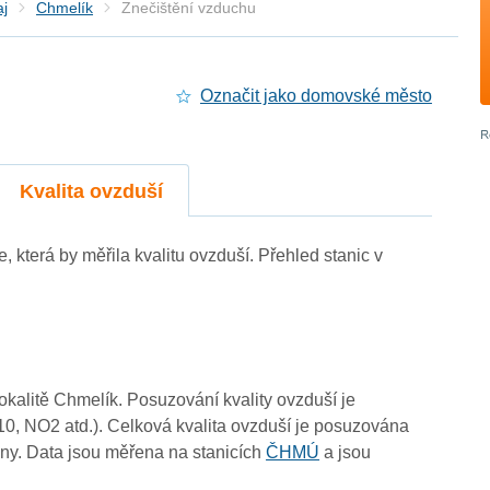
aj
Chmelík
Znečištění vzduchu
Označit jako domovské město
Kvalita ovzduší
e, která by měřila kvalitu ovzduší. Přehled stanic v
3
lokalitě Chmelík. Posuzování kvality ovzduší je
10, NO2 atd.). Celková kvalita ovzduší je posuzována
3
ny. Data jsou měřena na stanicích
ČHMÚ
a jsou