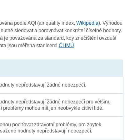
-
čována podle AQI (air quality index,
Wikipedia
). Výhodou
4
 nutné sledovat a porovnávat konkrétní číselné hodnoty.
4
 je považována za standard, kdy znečištění ovzduší
4
Data jsou měřena stanicemi
ČHMÚ
.
dnoty nepředstavují žádné nebezpečí.
dnoty nepředstavují žádné nebezpečí pro většinu
4
ní problémy mohou mít jen neobvykle citliví lidé.
 mohou pociťovat zdravotní problémy, pro zbytek
sažené hodnoty nepředstavují nebezpečí.