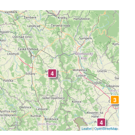
4
3
4
Leaflet
|
OpenStreetMap