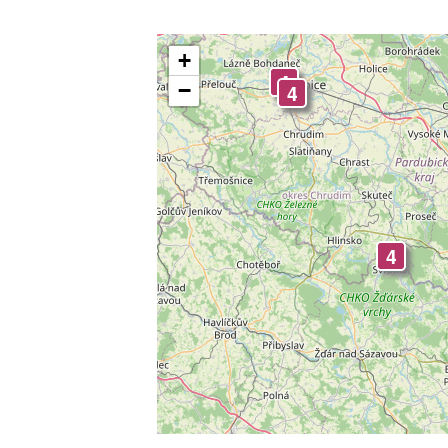
3
+
4
−
4
3
4
4