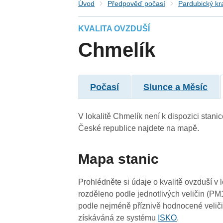
Úvod
Předpověď počasí
Pardubický kr
KVALITA OVZDUŠÍ
Chmelík
3
3
0
Počasí
Slunce a Měsíc
3
V lokalitě Chmelík není k dispozici stanic
České republice najdete na mapě.
Mapa stanic
Prohlédněte si údaje o kvalitě ovzduší v 
4
rozděleno podle jednotlivých veličin (PM
podle nejméně příznivě hodnocené veliči
získáváná ze systému
ISKO
.
3