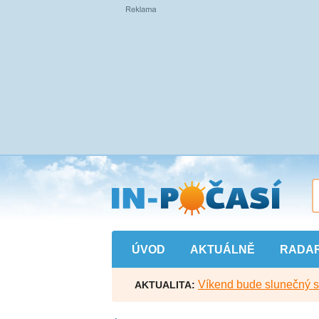
Přejít
na
hlavní
obsah
ÚVOD
AKTUÁLNĚ
RADA
Víkend bude slunečný s l
AKTUALITA: