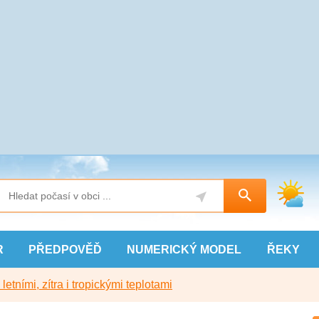
R
PŘEDPOVĚĎ
NUMERICKÝ
MODEL
ŘEKY
etními, zítra i tropickými teplotami