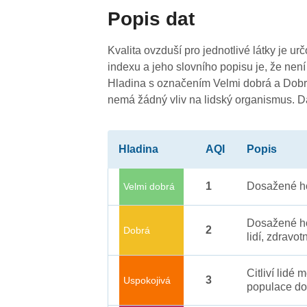
Popis dat
Kvalita ovzduší pro jednotlivé látky je ur
3
indexu a jeho slovního popisu je, že není
Hladina s označením Velmi dobrá a Dobrá
4
nemá žádný vliv na lidský organismus. 
Hladina
AQI
Popis
1
Dosažené ho
Velmi dobrá
0
4
Dosažené ho
2
Dobrá
lidí, zdravot
Citliví lidé
3
Uspokojivá
populace do