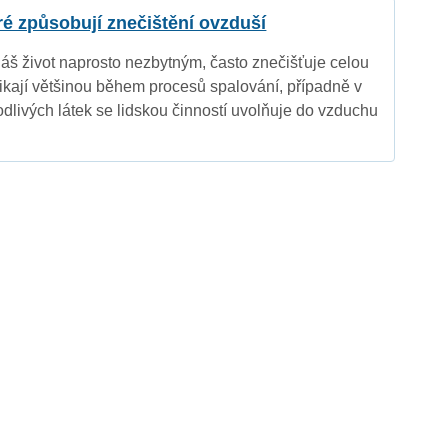
eré způsobují znečištění ovzduší
náš život naprosto nezbytným, často znečišťuje celou
nikají většinou během procesů spalování, případně v
dlivých látek se lidskou činností uvolňuje do vzduchu