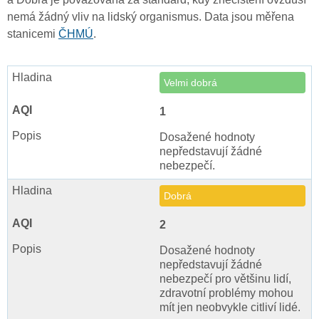
nemá žádný vliv na lidský organismus. Data jsou měřena
stanicemi
ČHMÚ
.
Velmi dobrá
1
Dosažené hodnoty
nepředstavují žádné
nebezpečí.
Dobrá
2
Dosažené hodnoty
nepředstavují žádné
nebezpečí pro většinu lidí,
zdravotní problémy mohou
mít jen neobvykle citliví lidé.