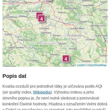
4
4
4
Leaflet
|
OpenStreetMap
Popis dat
Kvalita ovzduší pro jednotlivé látky je určována podle AQI
(air quality index,
Wikipedia
). Výhodou indexu a jeho
slovního popisu je, že není nutné sledovat a porovnávat
konkrétní číselné hodnoty. Hladina s označením Velmi dobrá
a Dobrá je považována za standard, kdy znečištění ovzduší