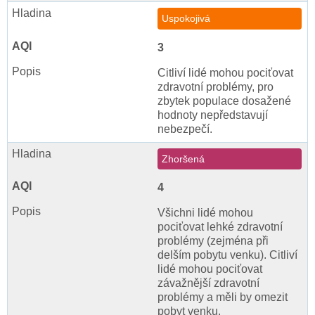
Uspokojivá
3
Citliví lidé mohou pociťovat
zdravotní problémy, pro
zbytek populace dosažené
hodnoty nepředstavují
nebezpečí.
Zhoršená
4
Všichni lidé mohou
pociťovat lehké zdravotní
problémy (zejména při
delším pobytu venku). Citliví
lidé mohou pociťovat
závažnější zdravotní
problémy a měli by omezit
pobyt venku.