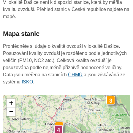
V lokalitě Dašice není k dispozici stanice, která by měřila
kvalitu ovzduší. Přehled stanic v České republice najdete na
mapě.
Mapa stanic
Prohlédněte si údaje o kvalitě ovzduší v lokalitě Dašice.
Posuzování kvality ovzduší je rozděleno podle jednotlivých
veličin (PM10, NO2 atd.). Celková kvalita ovzduší je
posuzována podle nejméně příznivě hodnocené veličiny.
Data jsou měřena na stanicích
ČHMÚ
a jsou získáváná ze
systému
ISKO
.
3
+
−
3
4