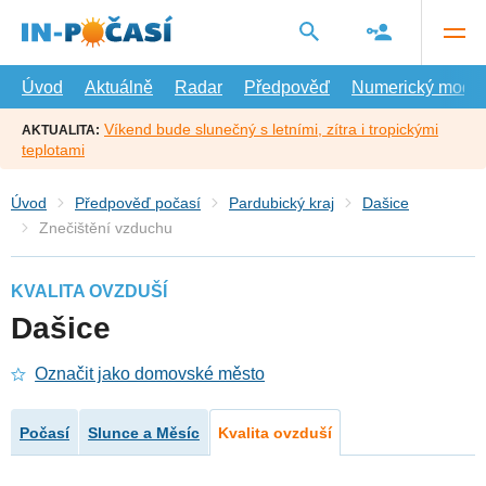
Přejít
na
hlavní
obsah
Úvod
Aktuálně
Radar
Předpověď
Numerický model
Víkend bude slunečný s letními, zítra i tropickými
AKTUALITA:
teplotami
Úvod
Předpověď počasí
Pardubický kraj
Dašice
Znečištění vzduchu
KVALITA OVZDUŠÍ
Dašice
Označit jako domovské město
Počasí
Slunce a Měsíc
Kvalita ovzduší