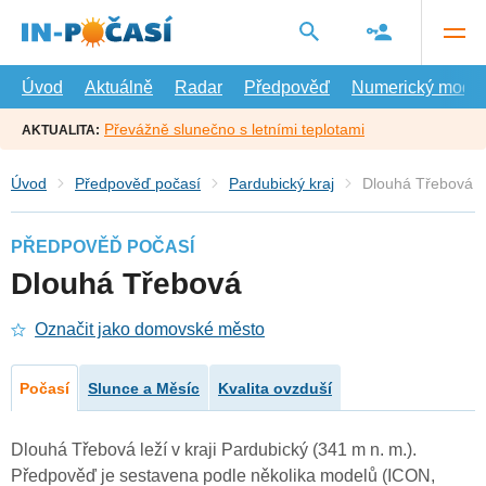
Přejít
na
hlavní
obsah
Úvod
Aktuálně
Radar
Předpověď
Numerický model
Převážně slunečno s letními teplotami
AKTUALITA:
Úvod
Předpověď počasí
Pardubický kraj
Dlouhá Třebová
PŘEDPOVĚĎ POČASÍ
Dlouhá Třebová
Označit jako domovské město
Počasí
Slunce a Měsíc
Kvalita ovzduší
Dlouhá Třebová leží v kraji Pardubický (341 m n. m.).
Předpověď je sestavena podle několika modelů (ICON,