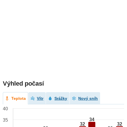
Výhled počasí
Teplota
Vítr
Srážky
Nový sníh
40
34
35
32
32