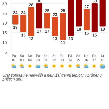
30
30
30
28
27
25
25
24
24
25
23
20
19
18
18
17
17
15
16
15
15
13
13
13
10
11
5
Pá
So
Ne
Po
Út
St
Čt
Pá
So
Ne
Po
Út
07
08
09
10
11
12
13
14
15
16
17
18
Graf zobrazuje nejvyšší a nejnižší denní teploty v průběhu
příštích dnů.