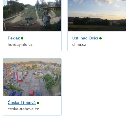
Peklák
Ústí nad Orlicí
holidayinfo.cz
chmi.cz
Česká Třebová
ceska-trebova.cz