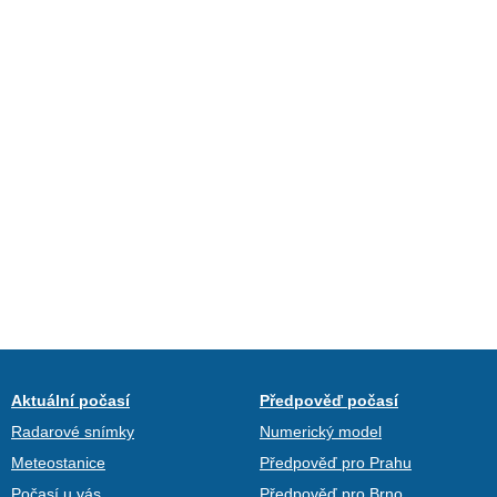
Aktuální počasí
Předpověď počasí
Radarové snímky
Numerický model
Meteostanice
Předpověď pro Prahu
Počasí u vás
Předpověď pro Brno