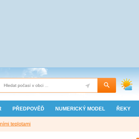
R
PŘEDPOVĚĎ
NUMERICKÝ
MODEL
ŘEKY
ními teplotami