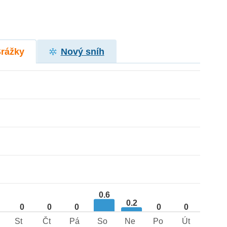
Srážky
Nový sníh
0.6
0.2
0
0
0
0
0
St
Čt
Pá
So
Ne
Po
Út