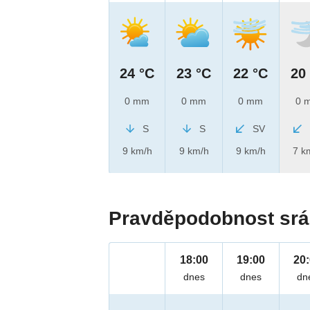
24 °C
23 °C
22 °C
20
0 mm
0 mm
0 mm
0 
S
S
SV
9 km/h
9 km/h
9 km/h
7 k
Pravděpodobnost srá
18:00
19:00
20
dnes
dnes
dn