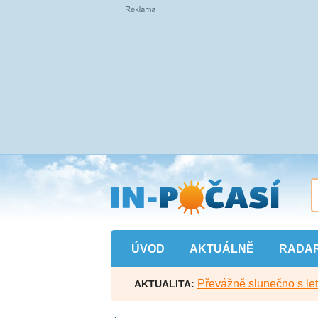
Přejít
na
hlavní
obsah
ÚVOD
AKTUÁLNĚ
RADA
Převážně slunečno s let
AKTUALITA: