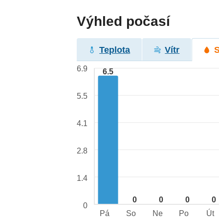
Výhled počasí
Teplota
Vítr
6.9
6.5
5.5
4.1
2.8
1.4
0
0
0
0
0
Pá
So
Ne
Po
Út