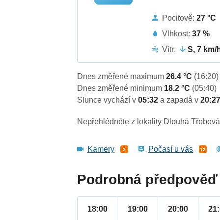
Pocitově:
27 °C
Vlhkost:
37 %
Vítr:
S, 7 km/
Dnes změřené maximum
26.4 °C
(16:20)
Dnes změřené minimum
18.2 °C
(05:40)
Slunce vychází v
05:32
a zapadá v
20:2
Nepřehlédněte z lokality Dlouhá Třebová
Kamery
Počasí u vás
3
12
Podrobná předpověď 
18:00
19:00
20:00
21