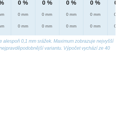
 %
0 %
0 %
0 %
0 %
0 %
mm
0 mm
0 mm
0 mm
0 mm
0 mm
mm
0 mm
0 mm
0 mm
0 mm
0 mm
e alespoň 0,1 mm srážek. Maximum zobrazuje nejvyšší
nejpravděpodobnější variantu. Výpočet vychází ze 40