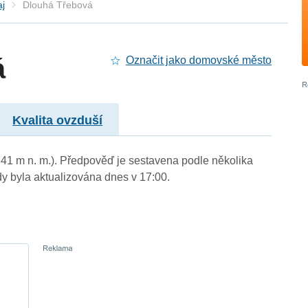
aj
Dlouhá Třebová
á
Označit jako domovské město
Kvalita ovzduší
341 m n. m.). Předpověď je sestavena podle několika
byla aktualizována dnes v 17:00.