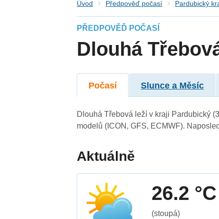
Úvod
Předpověď počasí
Pardubický kr
PŘEDPOVĚĎ POČASÍ
Dlouhá Třebov
Počasí
Slunce a Měsíc
Dlouhá Třebová leží v kraji Pardubický (
modelů (ICON, GFS, ECMWF). Naposledy 
Aktuálně
26.2 °C
(stoupá)