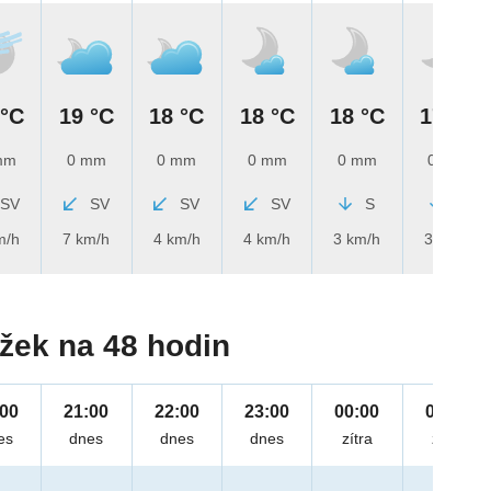
 °C
19 °C
18 °C
18 °C
18 °C
17 °C
mm
0 mm
0 mm
0 mm
0 mm
0 mm
SV
SV
SV
SV
S
S
m/h
7 km/h
4 km/h
4 km/h
3 km/h
3 km/h
žek na 48 hodin
:00
21:00
22:00
23:00
00:00
01:00
es
dnes
dnes
dnes
zítra
zítra