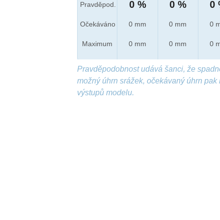
0 %
0 %
0
Pravděpod.
Očekáváno
0 mm
0 mm
0 
Maximum
0 mm
0 mm
0 
Pravděpodobnost udává šanci, že spadn
možný úhrn srážek, očekávaný úhrn pak 
výstupů modelu.