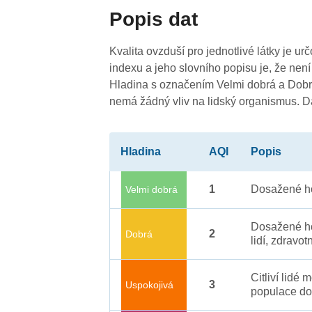
Popis dat
3
Kvalita ovzduší pro jednotlivé látky je ur
indexu a jeho slovního popisu je, že není
Hladina s označením Velmi dobrá a Dobrá
nemá žádný vliv na lidský organismus. 
Hladina
AQI
Popis
2
3
1
Dosažené ho
Velmi dobrá
Dosažené ho
2
Dobrá
lidí, zdravot
Citliví lidé
3
Uspokojivá
populace do