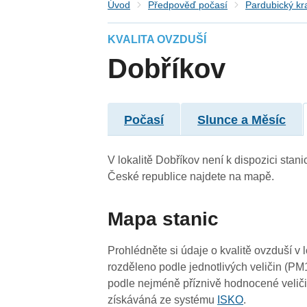
Úvod
Předpověď počasí
Pardubický kr
KVALITA OVZDUŠÍ
Dobříkov
3
Počasí
Slunce a Měsíc
-
-
2
V lokalitě Dobříkov není k dispozici stani
3
České republice najdete na mapě.
0
Mapa stanic
3
Prohlédněte si údaje o kvalitě ovzduší v 
rozděleno podle jednotlivých veličin (PM
podle nejméně příznivě hodnocené veliči
3
získáváná ze systému
ISKO
.