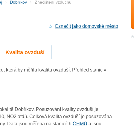
aj
Dobříkov
Znečištění vzduchu
Označit jako domovské město
Kvalita ovzduší
ce, která by měřila kvalitu ovzduší. Přehled stanic v
lokalitě Dobříkov. Posuzování kvality ovzduší je
10, NO2 atd.). Celková kvalita ovzduší je posuzována
ny. Data jsou měřena na stanicích
ČHMÚ
a jsou