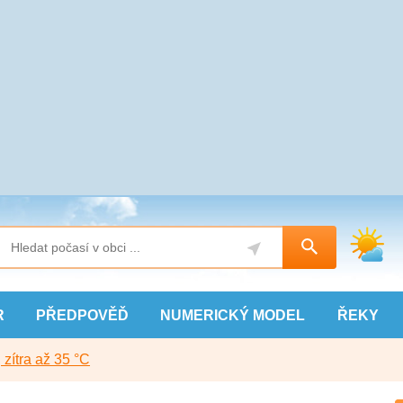
R
PŘEDPOVĚĎ
NUMERICKÝ
MODEL
ŘEKY
, zítra až 35 °C