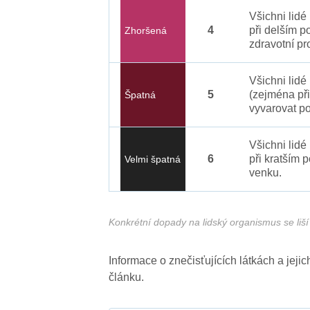
Všichni lid
4
při delším p
Zhoršená
zdravotní pr
Všichni lidé
5
(zejména při
Špatná
vyvarovat po
Všichni lidé
6
při kratším 
Velmi špatná
venku.
Konkrétní dopady na lidský organismus se liší 
Informace o znečisťujících látkách a jej
článku.