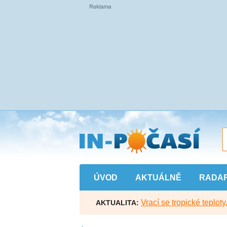
Přejít
na
hlavní
obsah
ÚVOD
AKTUÁLNĚ
RADA
Vrací se tropické teploty
AKTUALITA: