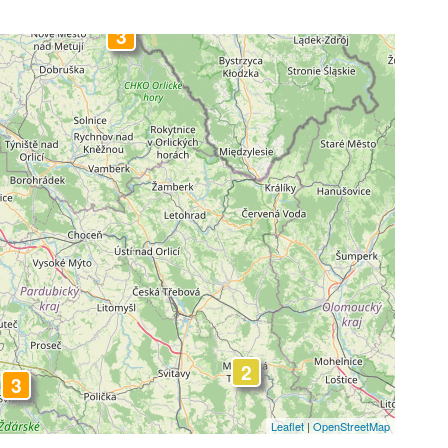
3
3
2
3
Leaflet
|
OpenStreetMap