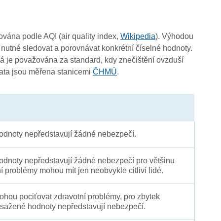
čována podle AQI (air quality index,
Wikipedia
). Výhodou
3
 nutné sledovat a porovnávat konkrétní číselné hodnoty.
 je považována za standard, kdy znečištění ovzduší
Data jsou měřena stanicemi
ČHMÚ
.
-
3
3
3
dnoty nepředstavují žádné nebezpečí.
dnoty nepředstavují žádné nebezpečí pro většinu
ní problémy mohou mít jen neobvykle citliví lidé.
 mohou pociťovat zdravotní problémy, pro zbytek
sažené hodnoty nepředstavují nebezpečí.