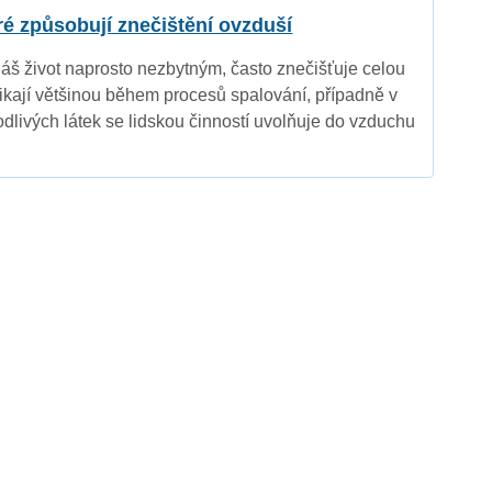
eré způsobují znečištění ovzduší
náš život naprosto nezbytným, často znečišťuje celou
nikají většinou během procesů spalování, případně v
dlivých látek se lidskou činností uvolňuje do vzduchu