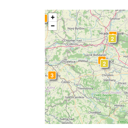
+
3
−
3
2
3
2
3
3