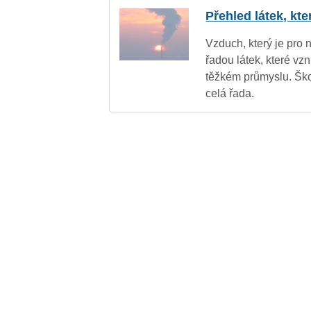
Přehled látek, kt
Vzduch, který je pro 
řadou látek, které vz
těžkém průmyslu. Ško
celá řada.