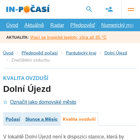
Přejít
na
hlavní
obsah
Úvod
Aktuálně
Radar
Předpověď
Numerický model
Vrací se tropické teploty, zítra až 35 °C
AKTUALITA:
Úvod
Předpověď počasí
Pardubický kraj
Dolní Újezd
Znečištění vzduchu
KVALITA OVZDUŠÍ
Dolní Újezd
Označit jako domovské město
Počasí
Slunce a Měsíc
Kvalita ovzduší
V lokalitě Dolní Újezd není k dispozici stanice, která by