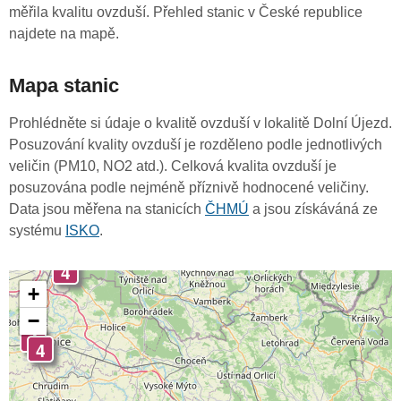
měřila kvalitu ovzduší. Přehled stanic v České republice
najdete na mapě.
Mapa stanic
Prohlédněte si údaje o kvalitě ovzduší v lokalitě Dolní Újezd.
Posuzování kvality ovzduší je rozděleno podle jednotlivých
veličin (PM10, NO2 atd.). Celková kvalita ovzduší je
posuzována podle nejméně příznivě hodnocené veličiny.
Data jsou měřena na stanicích
ČHMÚ
a jsou získáváná ze
systému
ISKO
.
4
+
−
4
4