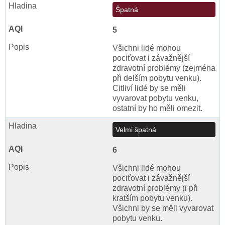
Špatná
5
Všichni lidé mohou
pociťovat i závažnější
zdravotní problémy (zejména
při delším pobytu venku).
Citliví lidé by se měli
vyvarovat pobytu venku,
ostatní by ho měli omezit.
Velmi špatná
6
Všichni lidé mohou
pociťovat i závažnější
zdravotní problémy (i při
kratším pobytu venku).
Všichni by se měli vyvarovat
pobytu venku.