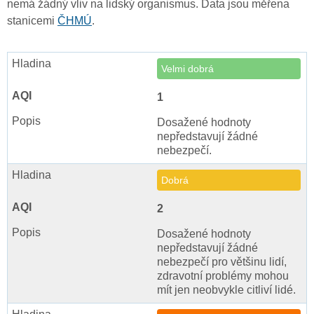
nemá žádný vliv na lidský organismus. Data jsou měřena
stanicemi
ČHMÚ
.
Velmi dobrá
1
Dosažené hodnoty
nepředstavují žádné
nebezpečí.
Dobrá
2
Dosažené hodnoty
nepředstavují žádné
nebezpečí pro většinu lidí,
zdravotní problémy mohou
mít jen neobvykle citliví lidé.