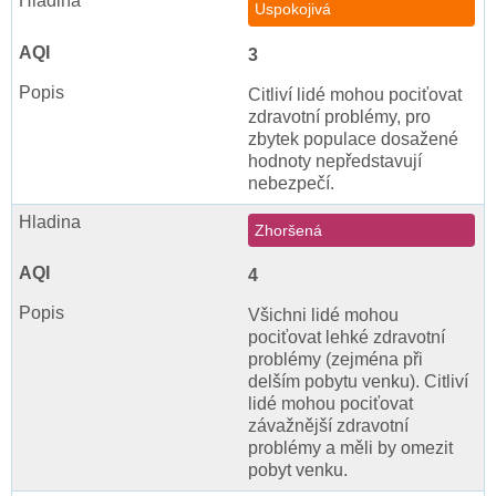
Uspokojivá
3
Citliví lidé mohou pociťovat
zdravotní problémy, pro
zbytek populace dosažené
hodnoty nepředstavují
nebezpečí.
Zhoršená
4
Všichni lidé mohou
pociťovat lehké zdravotní
problémy (zejména při
delším pobytu venku). Citliví
lidé mohou pociťovat
závažnější zdravotní
problémy a měli by omezit
pobyt venku.