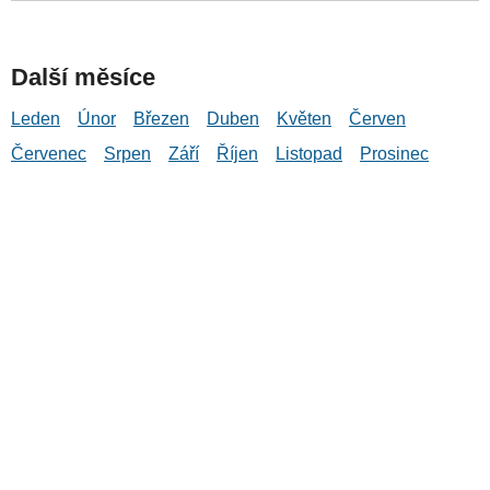
Další měsíce
Leden
Únor
Březen
Duben
Květen
Červen
Červenec
Srpen
Září
Říjen
Listopad
Prosinec