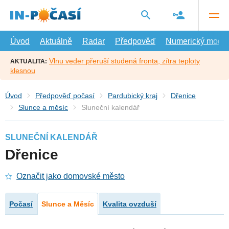
Přejít
na
hlavní
obsah
Úvod
Aktuálně
Radar
Předpověď
Numerický model
Vlnu veder přeruší studená fronta, zítra teploty
AKTUALITA:
klesnou
Úvod
Předpověď počasí
Pardubický kraj
Dřenice
Slunce a měsíc
Sluneční kalendář
SLUNEČNÍ KALENDÁŘ
Dřenice
Označit jako domovské město
Počasí
Slunce a Měsíc
Kvalita ovzduší