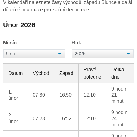
V kalendáři naleznete časy východů, západů Slunce a další
důležité informace pro každý den v roce.
Únor 2026
Měsíc:
Rok:
Pravé
Délka
Datum
Východ
Západ
poledne
dne
9 hodin
1.
07:30
16:50
12:10
21
únor
minut
9 hodin
2.
07:28
16:52
12:10
24
únor
minut
9 hodin