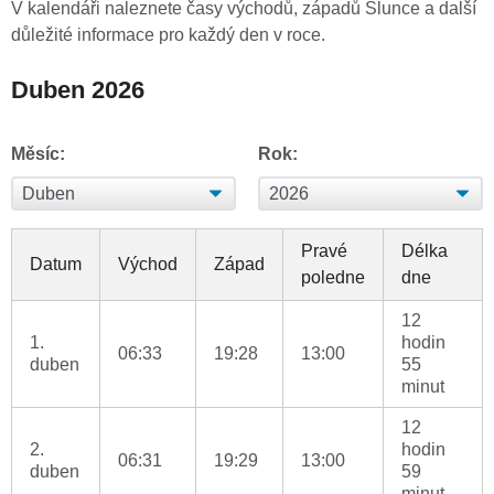
V kalendáři naleznete časy východů, západů Slunce a další
důležité informace pro každý den v roce.
Duben 2026
Měsíc:
Rok:
Pravé
Délka
Datum
Východ
Západ
poledne
dne
12
1.
hodin
06:33
19:28
13:00
duben
55
minut
12
2.
hodin
06:31
19:29
13:00
duben
59
minut