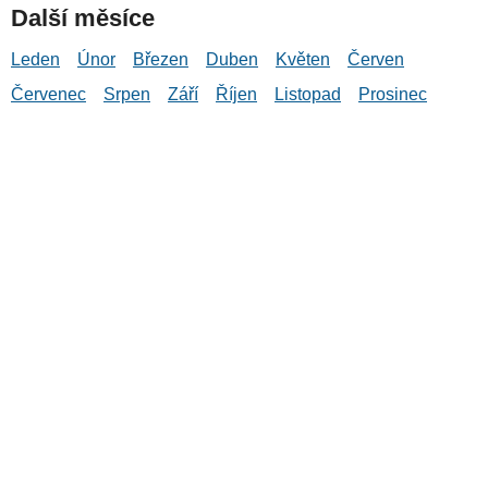
Další měsíce
Leden
Únor
Březen
Duben
Květen
Červen
Červenec
Srpen
Září
Říjen
Listopad
Prosinec