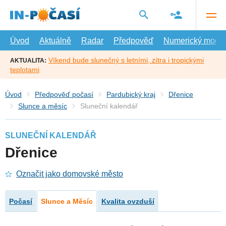
Přejít
na
hlavní
obsah
Úvod
Aktuálně
Radar
Předpověď
Numerický model
Víkend bude slunečný s letními, zítra i tropickými
AKTUALITA:
teplotami
Úvod
Předpověď počasí
Pardubický kraj
Dřenice
Slunce a měsíc
Sluneční kalendář
SLUNEČNÍ KALENDÁŘ
Dřenice
Označit jako domovské město
Počasí
Slunce a Měsíc
Kvalita ovzduší