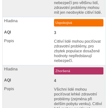
nebezpečí pro většinu lidí,
zdravotní problémy mohou
mít jen neobvykle citliví lidé.
Uspokojivá
3
Citliví lidé mohou pociťovat
zdravotní problémy, pro
zbytek populace dosažené
hodnoty nepředstavují
nebezpečí.
Zhoršená
4
Všichni lidé mohou
pociťovat lehké zdravotní
problémy (zejména při
delším pobytu venku). Citliví