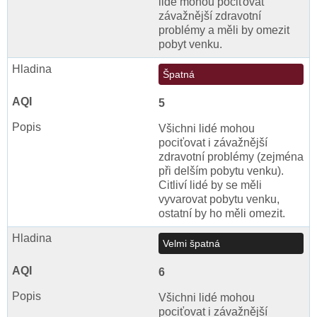
lidé mohou pociťovat
závažnější zdravotní
problémy a měli by omezit
pobyt venku.
Špatná
5
Všichni lidé mohou
pociťovat i závažnější
zdravotní problémy (zejména
při delším pobytu venku).
Citliví lidé by se měli
vyvarovat pobytu venku,
ostatní by ho měli omezit.
Velmi špatná
6
Všichni lidé mohou
pociťovat i závažnější