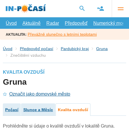
Přejít
na
hlavní
obsah
Úvod
Aktuálně
Radar
Předpověď
Numerický model
Převážně slunečno s letními teplotami
AKTUALITA:
Úvod
Předpověď počasí
Pardubický kraj
Gruna
Znečištění vzduchu
KVALITA OVZDUŠÍ
Gruna
Označit jako domovské město
Počasí
Slunce a Měsíc
Kvalita ovzduší
Prohlédněte si údaje o kvalitě ovzduší v lokalitě Gruna.