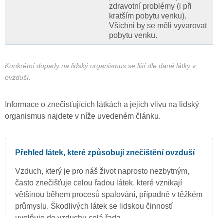
zdravotní problémy (i při
kratším pobytu venku).
Všichni by se měli vyvarovat
pobytu venku.
Konkrétní dopady na lidský organismus se liší dle dané látky v
ovzduší.
Informace o znečisťujících látkách a jejich vlivu na lidský
organismus najdete v níže uvedeném článku.
Přehled látek, které způsobují znečištění ovzduší
Vzduch, který je pro náš život naprosto nezbytným,
často znečišťuje celou řadou látek, které vznikají
většinou během procesů spalování, případně v těžkém
průmyslu. Škodlivých látek se lidskou činností
uvolňuje do vzduchu celá řada.