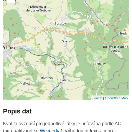
Leaflet
|
OpenStreetMap
Popis dat
Kvalita ovzduší pro jednotlivé látky je určována podle AQI
(air quality index,
Wikipedia
). Výhodou indexu a jeho