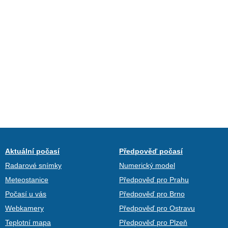
Aktuální počasí
Předpověď počasí
Radarové snímky
Numerický model
Meteostanice
Předpověď pro Prahu
Počasí u vás
Předpověď pro Brno
Webkamery
Předpověď pro Ostravu
Teplotní mapa
Předpověď pro Plzeň