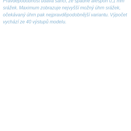
Pravděpodobnost udává šanci, že spadne alespoň 0,1 mm
srážek. Maximum zobrazuje nejvyšší možný úhrn srážek,
očekávaný úhrn pak nejpravděpodobnější variantu. Výpočet
vychází ze 40 výstupů modelu.