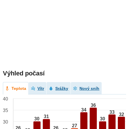
Výhled počasí
Teplota
Vítr
Srážky
Nový sníh
40
36
34
35
33
32
31
30
30
30
27
26
26