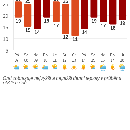
25
25
25
20
19
19
19
18
17
17
15
16
15
14
14
12
10
11
5
Pá
So
Ne
Po
Út
St
Čt
Pá
So
Ne
Po
Út
07
08
09
10
11
12
13
14
15
16
17
18
Graf zobrazuje nejvyšší a nejnižší denní teploty v průběhu
příštích dnů.