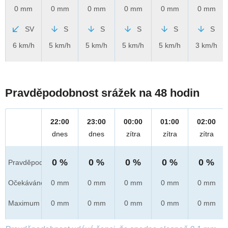
0 mm
0 mm
0 mm
0 mm
0 mm
0 mm
SV
S
S
S
S
S
6 km/h
5 km/h
5 km/h
5 km/h
5 km/h
3 km/h
Pravděpodobnost srážek na 48 hodin
22:00
23:00
00:00
01:00
02:00
dnes
dnes
zítra
zítra
zítra
0 %
0 %
0 %
0 %
0 %
Pravděpod.
Očekáváno
0 mm
0 mm
0 mm
0 mm
0 mm
Maximum
0 mm
0 mm
0 mm
0 mm
0 mm