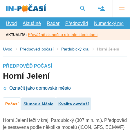
Přejít
na
hlavní
obsah
Úvod
Aktuálně
Radar
Předpověď
Numerický model
Převážně slunečno s letními teplotami
AKTUALITA:
Úvod
Předpověď počasí
Pardubický kraj
Horní Jelení
PŘEDPOVĚĎ POČASÍ
Horní Jelení
Označit jako domovské město
Počasí
Slunce a Měsíc
Kvalita ovzduší
Horní Jelení leží v kraji Pardubický (307 m n. m.). Předpověď
je sestavena podle několika modelů (ICON, GFS, ECMWF).