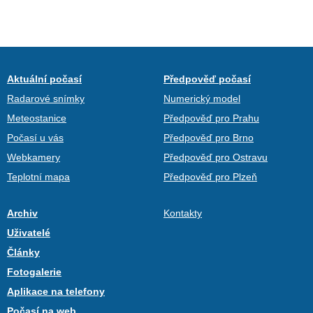
Aktuální počasí
Předpověď počasí
Radarové snímky
Numerický model
Meteostanice
Předpověď pro Prahu
Počasí u vás
Předpověď pro Brno
Webkamery
Předpověď pro Ostravu
Teplotní mapa
Předpověď pro Plzeň
Archiv
Kontakty
Uživatelé
Články
Fotogalerie
Aplikace na telefony
Počasí na web