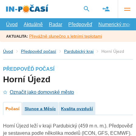
Přejít
na
hlavní
obsah
Úvod
Aktuálně
Radar
Předpověď
Numerický model
Převážně slunečno s letními teplotami
AKTUALITA:
Úvod
Předpověď počasí
Pardubický kraj
Horní Újezd
PŘEDPOVĚĎ POČASÍ
Horní Újezd
Označit jako domovské město
Počasí
Slunce a Měsíc
Kvalita ovzduší
Horní Újezd leží v kraji Pardubický (459 m n. m.). Předpověď
je sestavena podle několika modelů (ICON, GFS, ECMWF).