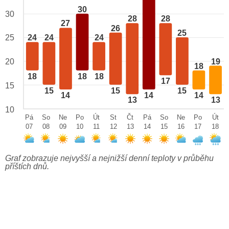
30
30
28
28
27
26
25
25
24
24
24
19
20
18
18
18
18
17
15
15
15
15
14
14
14
13
13
10
Pá
So
Ne
Po
Út
St
Čt
Pá
So
Ne
Po
Út
07
08
09
10
11
12
13
14
15
16
17
18
Graf zobrazuje nejvyšší a nejnižší denní teploty v průběhu
příštích dnů.