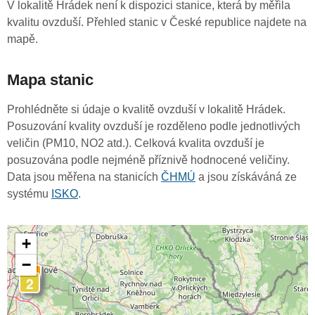
V lokalitě Hrádek není k dispozici stanice, která by měřila
kvalitu ovzduší. Přehled stanic v České republice najdete na
mapě.
Mapa stanic
Prohlédněte si údaje o kvalitě ovzduší v lokalitě Hrádek.
Posuzování kvality ovzduší je rozděleno podle jednotlivých
veličin (PM10, NO2 atd.). Celková kvalita ovzduší je
posuzována podle nejméně příznivě hodnocené veličiny.
Data jsou měřena na stanicích
ČHMÚ
a jsou získáváná ze
systému
ISKO
.
+
−
3
2