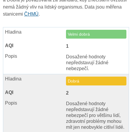
nemá žádný vliv na lidský organismus. Data jsou měřena
stanicemi
ČHMÚ
.
Velmi dobrá
1
Dosažené hodnoty
nepředstavují žádné
nebezpečí.
Dobrá
2
Dosažené hodnoty
nepředstavují žádné
nebezpečí pro většinu lidí,
zdravotní problémy mohou
mít jen neobvykle citliví lidé.