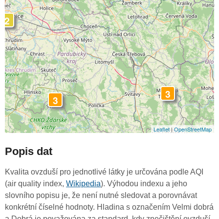
2
3
3
Leaflet
|
OpenStreetMap
Popis dat
Kvalita ovzduší pro jednotlivé látky je určována podle AQI
(air quality index,
Wikipedia
). Výhodou indexu a jeho
slovního popisu je, že není nutné sledovat a porovnávat
konkrétní číselné hodnoty. Hladina s označením Velmi dobrá
a Dobrá je považována za standard, kdy znečištění ovzduší