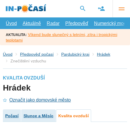
Přejít
na
hlavní
obsah
Úvod
Aktuálně
Radar
Předpověď
Numerický model
Víkend bude slunečný s letními, zítra i tropickými
AKTUALITA:
teplotami
Úvod
Předpověď počasí
Pardubický kraj
Hrádek
Znečištění vzduchu
KVALITA OVZDUŠÍ
Hrádek
Označit jako domovské město
Počasí
Slunce a Měsíc
Kvalita ovzduší