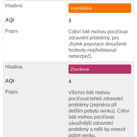
Uspokojivá
3
Citliví lidé mohou pociťovat
zdravotní problémy, pro
zbytek populace dosažené
hodnoty nepředstavují
nebezpečí.
Zhoršená
4
Všichni lidé mohou
pociťovat lehké zdravotní
problémy (zejména při
delším pobytu venku). Citliví
lidé mohou pociťovat
závažnější zdravotní
problémy a měli by omezit
pobyt venku.