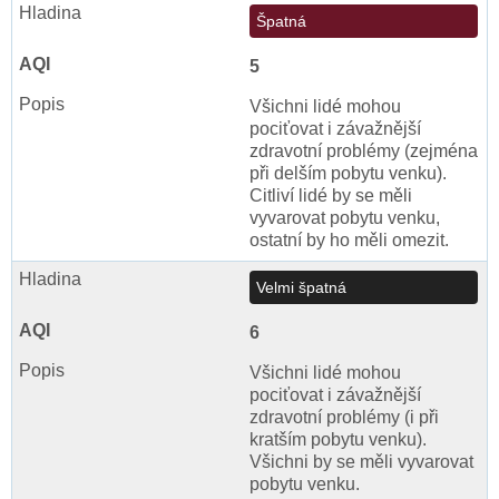
Špatná
5
Všichni lidé mohou
pociťovat i závažnější
zdravotní problémy (zejména
při delším pobytu venku).
Citliví lidé by se měli
vyvarovat pobytu venku,
ostatní by ho měli omezit.
Velmi špatná
6
Všichni lidé mohou
pociťovat i závažnější
zdravotní problémy (i při
kratším pobytu venku).
Všichni by se měli vyvarovat
pobytu venku.