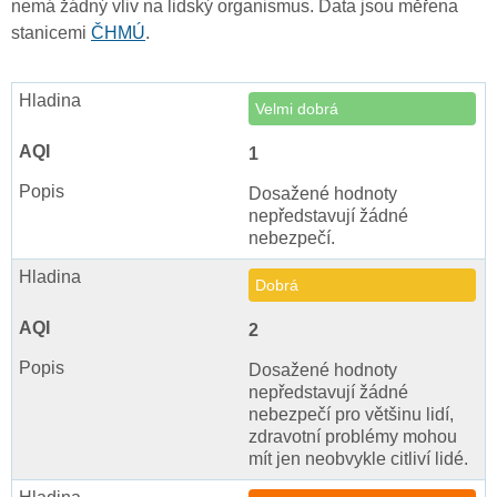
nemá žádný vliv na lidský organismus. Data jsou měřena
stanicemi
ČHMÚ
.
Velmi dobrá
1
Dosažené hodnoty
nepředstavují žádné
nebezpečí.
Dobrá
2
Dosažené hodnoty
nepředstavují žádné
nebezpečí pro většinu lidí,
zdravotní problémy mohou
mít jen neobvykle citliví lidé.