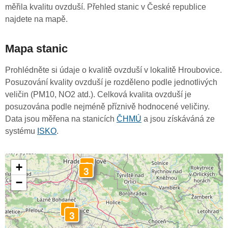
měřila kvalitu ovzduší. Přehled stanic v České republice
najdete na mapě.
Mapa stanic
Prohlédněte si údaje o kvalitě ovzduší v lokalitě Hroubovice.
Posuzování kvality ovzduší je rozděleno podle jednotlivých
veličin (PM10, NO2 atd.). Celková kvalita ovzduší je
posuzována podle nejméně příznivě hodnocené veličiny.
Data jsou měřena na stanicích
ČHMÚ
a jsou získáváná ze
systému
ISKO
.
3
+
3
−
3
3