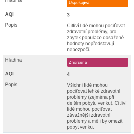
Uspokojivá
3
Citliví lidé mohou pociťovat
zdravotní problémy, pro
zbytek populace dosažené
hodnoty nepředstavují
nebezpečí.
Zhoršená
4
Všichni lidé mohou
pociťovat lehké zdravotní
problémy (zejména při
delším pobytu venku). Citliví
lidé mohou pociťovat
závažnější zdravotní
problémy a měli by omezit
pobyt venku.