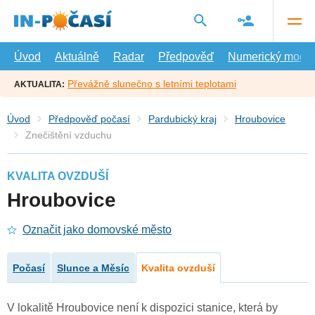
Přejít
na
hlavní
obsah
Úvod
Aktuálně
Radar
Předpověď
Numerický model
Převážně slunečno s letními teplotami
AKTUALITA:
Úvod
Předpověď počasí
Pardubický kraj
Hroubovice
Znečištění vzduchu
KVALITA OVZDUŠÍ
Hroubovice
Označit jako domovské město
Počasí
Slunce a Měsíc
Kvalita ovzduší
V lokalitě Hroubovice není k dispozici stanice, která by