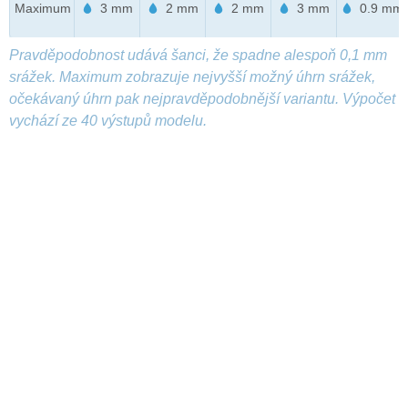
Maximum
3 mm
2 mm
2 mm
3 mm
0.9 mm
Pravděpodobnost udává šanci, že spadne alespoň 0,1 mm
srážek. Maximum zobrazuje nejvyšší možný úhrn srážek,
očekávaný úhrn pak nejpravděpodobnější variantu. Výpočet
vychází ze 40 výstupů modelu.