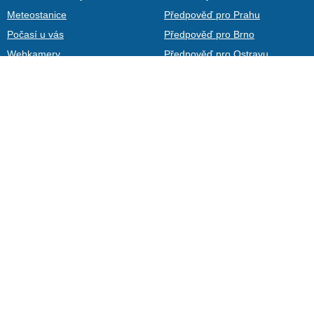
Meteostanice
Předpověď pro Prahu
Počasí u vás
Předpověď pro Brno
Webkamery
Předpověď pro Ostravu
Teplotní mapa
Předpověď pro Plzeň
Archiv
Kontakty
Uživatelé
Články
Fotogalerie
Aplikace na telefony
Počasí na web
Ventusky
In-počasie