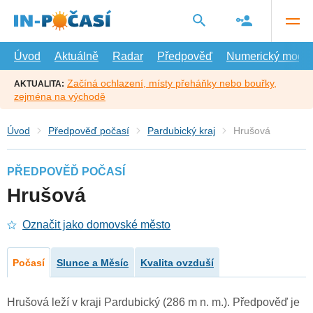
Přejít
na
hlavní
obsah
Úvod
Aktuálně
Radar
Předpověď
Numerický model
Začíná ochlazení, místy přeháňky nebo bouřky,
AKTUALITA:
zejména na východě
Úvod
Předpověď počasí
Pardubický kraj
Hrušová
PŘEDPOVĚĎ POČASÍ
Hrušová
Označit jako domovské město
Počasí
Slunce a Měsíc
Kvalita ovzduší
Hrušová leží v kraji Pardubický (286 m n. m.). Předpověď je