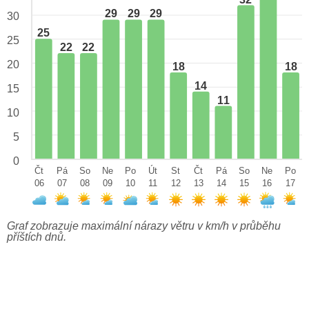
29
29
29
30
25
25
22
22
20
18
18
14
15
11
10
5
0
Čt
Pá
So
Ne
Po
Út
St
Čt
Pá
So
Ne
Po
06
07
08
09
10
11
12
13
14
15
16
17
Graf zobrazuje maximální nárazy větru v km/h v průběhu
příštích dnů.