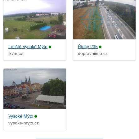
Letiště Vysoké Mýto
Řídký I/35
lkvm.cz
dopravniinfo.cz
Vysoké Mýto
vysoke-myto.cz