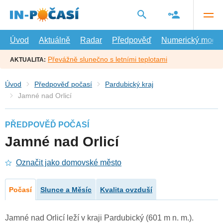
Přejít
na
hlavní
obsah
Úvod
Aktuálně
Radar
Předpověď
Numerický model
Převážně slunečno s letními teplotami
AKTUALITA:
Úvod
Předpověď počasí
Pardubický kraj
Jamné nad Orlicí
PŘEDPOVĚĎ POČASÍ
Jamné nad Orlicí
Označit jako domovské město
Počasí
Slunce a Měsíc
Kvalita ovzduší
Jamné nad Orlicí leží v kraji Pardubický (601 m n. m.).