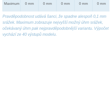
Maximum
0 mm
0 mm
0 mm
0 mm
0 mm
Pravděpodobnost udává šanci, že spadne alespoň 0,1 mm
srážek. Maximum zobrazuje nejvyšší možný úhrn srážek,
očekávaný úhrn pak nejpravděpodobnější variantu. Výpočet
vychází ze 40 výstupů modelu.