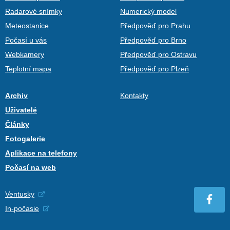
Radarové snímky
Numerický model
Meteostanice
Předpověď pro Prahu
Počasí u vás
Předpověď pro Brno
Webkamery
Předpověď pro Ostravu
Teplotní mapa
Předpověď pro Plzeň
Archiv
Kontakty
Uživatelé
Články
Fotogalerie
Aplikace na telefony
Počasí na web
Ventusky
In-počasie