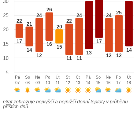
30
26
25
24
24
24
25
22
22
21
20
20
17
17
15
16
15
14
14
13
12
12
12
10
11
11
5
Pá
So
Ne
Po
Út
St
Čt
Pá
So
Ne
Po
Út
07
08
09
10
11
12
13
14
15
16
17
18
Graf zobrazuje nejvyšší a nejnižší denní teploty v průběhu
příštích dnů.