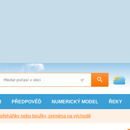
R
PŘEDPOVĚĎ
NUMERICKÝ
MODEL
ŘEKY
y přeháňky nebo bouřky, zejména na východě