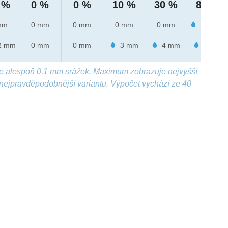
 %
0 %
0 %
10 %
30 %
80 %
mm
0 mm
0 mm
0 mm
0 mm
0.2 mm
2 mm
0 mm
0 mm
3 mm
4 mm
8 mm
e alespoň 0,1 mm srážek. Maximum zobrazuje nejvyšší
nejpravděpodobnější variantu. Výpočet vychází ze 40