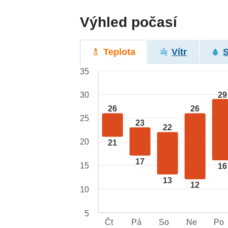
Výhled počasí
Teplota
Vítr
35
29
30
26
26
25
23
22
20
21
17
15
16
13
12
10
5
Čt
Pá
So
Ne
Po