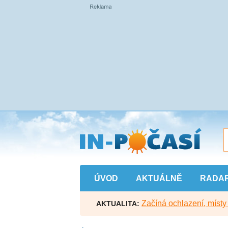
Přejít
na
hlavní
obsah
ÚVOD
AKTUÁLNĚ
RADA
Začíná ochlazení, míst
AKTUALITA: