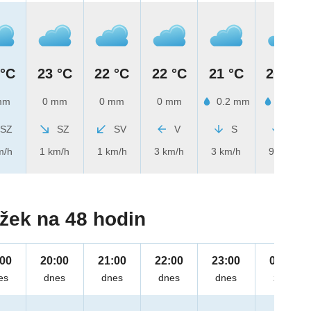
 °C
23 °C
22 °C
22 °C
21 °C
20 °C
mm
0 mm
0 mm
0 mm
0.2 mm
1 mm
SZ
SZ
SV
V
S
S
m/h
1 km/h
1 km/h
3 km/h
3 km/h
9 km/h
žek na 48 hodin
:00
20:00
21:00
22:00
23:00
00:00
es
dnes
dnes
dnes
dnes
zítra