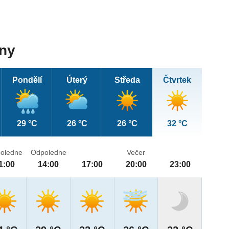
dny
Pondělí
Úterý
Středa
Čtvrtek
29 °C
26 °C
26 °C
32 °C
oledne
Odpoledne
Večer
1:00
14:00
17:00
20:00
23:00