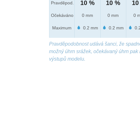
10 %
10 %
10
Pravděpod.
Očekáváno
0 mm
0 mm
0 
Maximum
0.2 mm
0.2 mm
0.
Pravděpodobnost udává šanci, že spadn
možný úhrn srážek, očekávaný úhrn pak 
výstupů modelu.