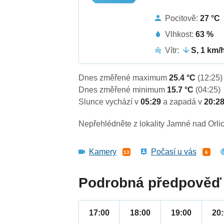
Pocitově:
27 °C
Vlhkost:
63 %
Vítr:
S, 1 km/
Dnes změřené maximum
25.4 °C
(12:25)
Dnes změřené minimum
15.7 °C
(04:25)
Slunce vychází v
05:29
a zapadá v
20:2
Nepřehlédněte z lokality Jamné nad Orlic
Kamery
Počasí u vás
13
6
Podrobná předpověď 
17:00
18:00
19:00
20