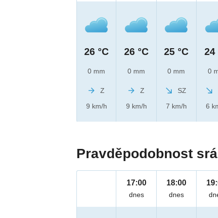
26 °C
26 °C
25 °C
24
0 mm
0 mm
0 mm
0 
Z
Z
SZ
9 km/h
9 km/h
7 km/h
6 k
Pravděpodobnost srá
17:00
18:00
19
dnes
dnes
dn