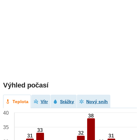
Výhled počasí
Teplota
Vítr
Srážky
Nový sníh
40
38
35
33
32
31
31