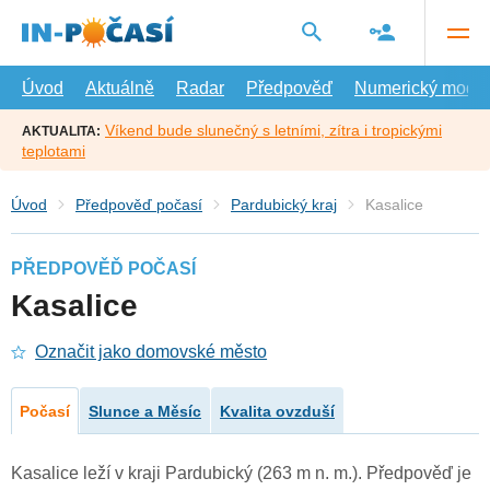
Přejít
na
hlavní
obsah
Úvod
Aktuálně
Radar
Předpověď
Numerický model
Víkend bude slunečný s letními, zítra i tropickými
AKTUALITA:
teplotami
Úvod
Předpověď počasí
Pardubický kraj
Kasalice
PŘEDPOVĚĎ POČASÍ
Kasalice
Označit jako domovské město
Počasí
Slunce a Měsíc
Kvalita ovzduší
Kasalice leží v kraji Pardubický (263 m n. m.). Předpověď je