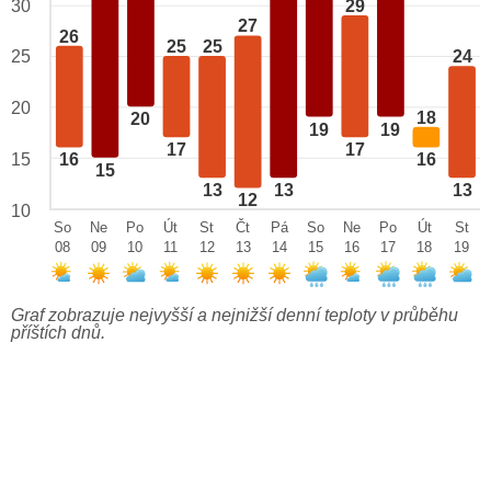
29
30
27
26
25
25
25
24
20
18
20
19
19
17
17
15
16
16
15
13
13
13
12
10
So
Ne
Po
Út
St
Čt
Pá
So
Ne
Po
Út
St
08
09
10
11
12
13
14
15
16
17
18
19
Graf zobrazuje nejvyšší a nejnižší denní teploty v průběhu
příštích dnů.