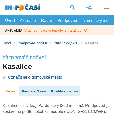
Přejít
na
hlavní
obsah
Úvod
Aktuálně
Radar
Předpověď
Numerický model
Vrací se tropické teploty, zítra až 35 °C
AKTUALITA:
Úvod
Předpověď počasí
Pardubický kraj
Kasalice
PŘEDPOVĚĎ POČASÍ
Kasalice
Označit jako domovské město
Počasí
Slunce a Měsíc
Kvalita ovzduší
Kasalice leží v kraji Pardubický (263 m n. m.). Předpověď je
sestavena podle několika modelů (ICON, GFS, ECMWF).