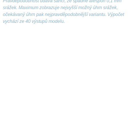
Pravděpodobnost udává šanci, že spadne alespoň 0,1 mm
srážek. Maximum zobrazuje nejvyšší možný úhrn srážek,
očekávaný úhrn pak nejpravděpodobnější variantu. Výpočet
vychází ze 40 výstupů modelu.