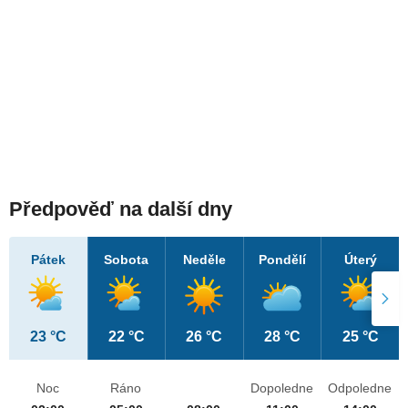
Předpověď na další dny
Pátek
Sobota
Neděle
Pondělí
Úterý
23 °C
22 °C
26 °C
28 °C
25 °C
Noc
Ráno
Dopoledne
Odpoledne