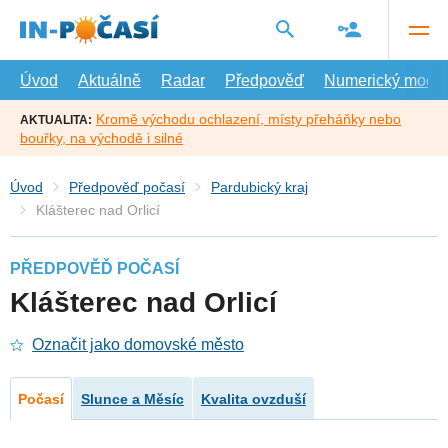
Přejít
na
hlavní
obsah
Úvod
Aktuálně
Radar
Předpověď
Numerický model
Kromě východu ochlazení, místy přeháňky nebo
AKTUALITA:
bouřky, na východě i silné
Úvod
Předpověď počasí
Pardubický kraj
Klášterec nad Orlicí
PŘEDPOVĚĎ POČASÍ
Klášterec nad Orlicí
Označit jako domovské město
Počasí
Slunce a Měsíc
Kvalita ovzduší