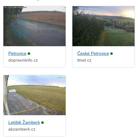
Petrovice
České Petrovice
dopravniinfo.cz
ttnet.cz
Letiště Žamberk
akzamberk.cz