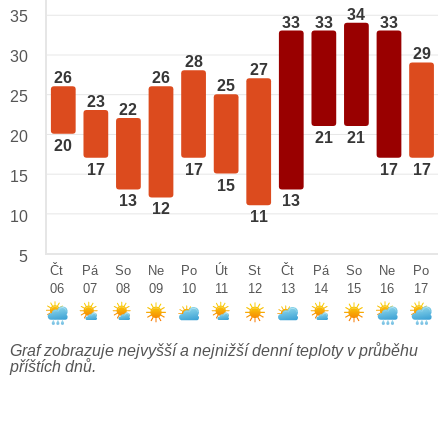
34
35
33
33
33
29
30
28
27
26
26
25
25
23
22
20
21
21
20
17
17
17
17
15
15
13
13
12
10
11
5
Čt
Pá
So
Ne
Po
Út
St
Čt
Pá
So
Ne
Po
06
07
08
09
10
11
12
13
14
15
16
17
Graf zobrazuje nejvyšší a nejnižší denní teploty v průběhu
příštích dnů.