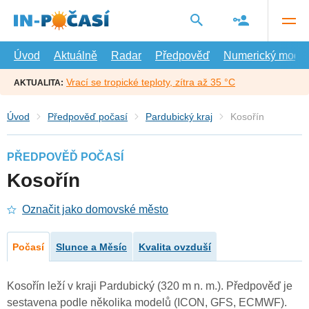
Přejít
na
hlavní
obsah
Úvod
Aktuálně
Radar
Předpověď
Numerický model
Vrací se tropické teploty, zítra až 35 °C
AKTUALITA:
Úvod
Předpověď počasí
Pardubický kraj
Kosořín
PŘEDPOVĚĎ POČASÍ
Kosořín
Označit jako domovské město
Počasí
Slunce a Měsíc
Kvalita ovzduší
Kosořín leží v kraji Pardubický (320 m n. m.). Předpověď je
sestavena podle několika modelů (ICON, GFS, ECMWF).