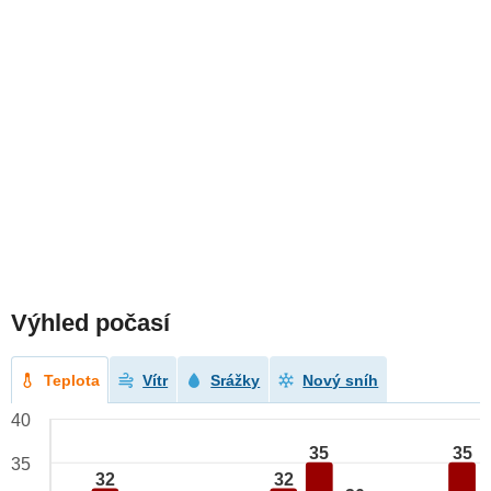
Výhled počasí
Teplota
Vítr
Srážky
Nový sníh
40
35
35
35
32
32