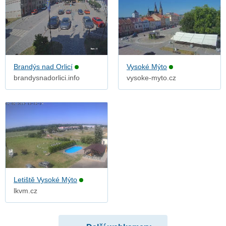
Brandýs nad Orlicí
Vysoké Mýto
brandysnadorlici.info
vysoke-myto.cz
Letiště Vysoké Mýto
lkvm.cz