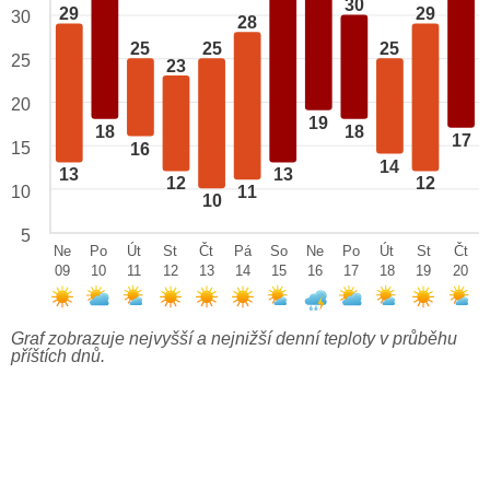
30
29
29
30
28
25
25
25
25
23
20
19
18
18
17
15
16
14
13
13
12
12
10
11
10
5
Ne
Po
Út
St
Čt
Pá
So
Ne
Po
Út
St
Čt
09
10
11
12
13
14
15
16
17
18
19
20
Graf zobrazuje nejvyšší a nejnižší denní teploty v průběhu
příštích dnů.