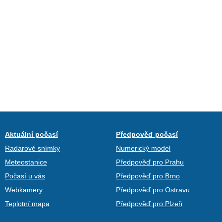
Aktuální počasí
Předpověď počasí
Radarové snímky
Numerický model
Meteostanice
Předpověď pro Prahu
Počasí u vás
Předpověď pro Brno
Webkamery
Předpověď pro Ostravu
Teplotní mapa
Předpověď pro Plzeň