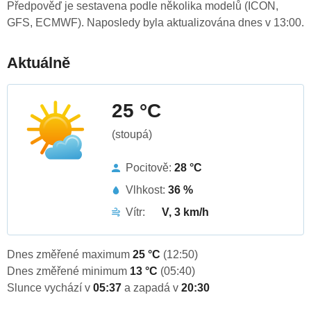
Předpověď je sestavena podle několika modelů (ICON,
GFS, ECMWF). Naposledy byla aktualizována dnes v 13:00.
Aktuálně
25 °C
(stoupá)
Pocitově:
28 °C
Vlhkost:
36 %
Vítr:
V, 3 km/h
Dnes změřené maximum
25 °C
(12:50)
Dnes změřené minimum
13 °C
(05:40)
Slunce vychází v
05:37
a zapadá v
20:30