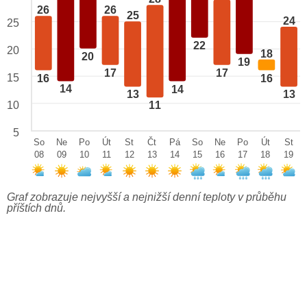
26
26
25
24
25
22
20
18
20
19
17
17
15
16
16
14
14
13
13
10
11
5
So
Ne
Po
Út
St
Čt
Pá
So
Ne
Po
Út
St
08
09
10
11
12
13
14
15
16
17
18
19
Graf zobrazuje nejvyšší a nejnižší denní teploty v průběhu
příštích dnů.