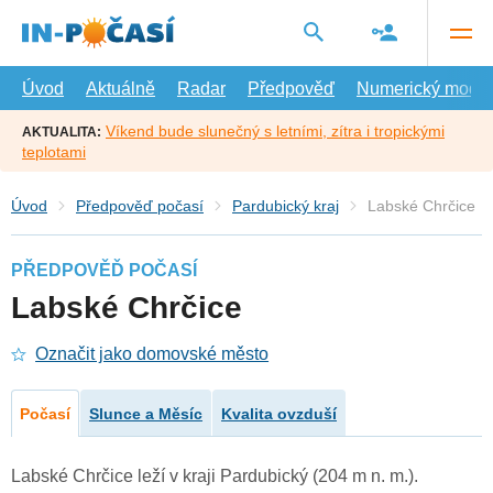
Přejít
na
hlavní
obsah
Úvod
Aktuálně
Radar
Předpověď
Numerický model
Víkend bude slunečný s letními, zítra i tropickými
AKTUALITA:
teplotami
Úvod
Předpověď počasí
Pardubický kraj
Labské Chrčice
PŘEDPOVĚĎ POČASÍ
Labské Chrčice
Označit jako domovské město
Počasí
Slunce a Měsíc
Kvalita ovzduší
Labské Chrčice leží v kraji Pardubický (204 m n. m.).