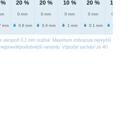
 %
20 %
20 %
10 %
20 %
10 %
mm
0 mm
0 mm
0 mm
0 mm
0 mm
7 mm
0.8 mm
0.4 mm
1 mm
0.1 mm
0.3 mm
e alespoň 0,1 mm srážek. Maximum zobrazuje nejvyšší
nejpravděpodobnější variantu. Výpočet vychází ze 40