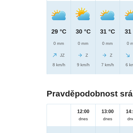
29 °C
30 °C
31 °C
31
0 mm
0 mm
0 mm
0 
JZ
Z
Z
8 km/h
9 km/h
7 km/h
6 k
Pravděpodobnost srá
12:00
13:00
14
dnes
dnes
dn