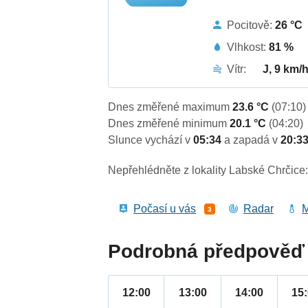
Pocitově:
26 °C
Vlhkost:
81 %
Vítr:
J, 9 km/
Dnes změřené maximum
23.6 °C
(07:10)
Dnes změřené minimum
20.1 °C
(04:20)
Slunce vychází v
05:34
a zapadá v
20:3
Nepřehlédněte z lokality Labské Chrčice
Počasí u vás
Radar
M
3
Podrobná předpověď 
12:00
13:00
14:00
15