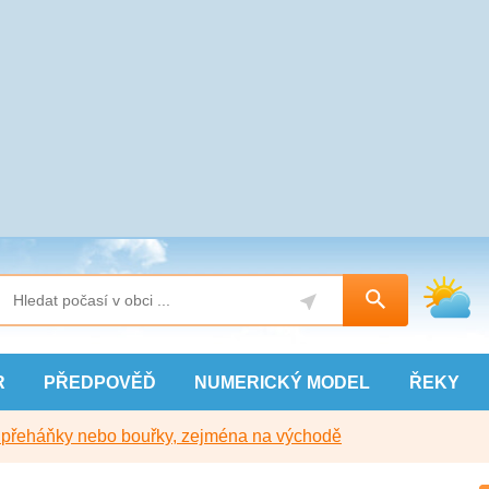
R
PŘEDPOVĚĎ
NUMERICKÝ
MODEL
ŘEKY
y přeháňky nebo bouřky, zejména na východě