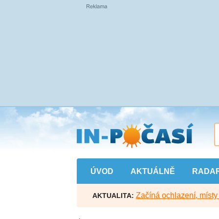
Přejít
na
hlavní
obsah
ÚVOD
AKTUÁLNĚ
RADA
Začíná ochlazení, míst
AKTUALITA: