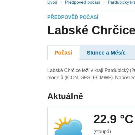
Úvod
Předpověď počasí
Pardubický kr
PŘEDPOVĚĎ POČASÍ
Labské Chrčic
Počasí
Slunce a Měsíc
Labské Chrčice leží v kraji Pardubický (
modelů (ICON, GFS, ECMWF). Naposledy 
Aktuálně
22.9 °C
(stoupá)