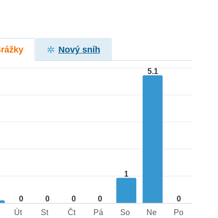
Srážky
Nový sníh
5.1
1
1
0
0
0
0
0
Út
St
Čt
Pá
So
Ne
Po