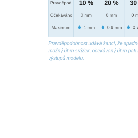
10 %
20 %
30
Pravděpod.
Očekáváno
0 mm
0 mm
0 
Maximum
1 mm
0.9 mm
0.
Pravděpodobnost udává šanci, že spadn
možný úhrn srážek, očekávaný úhrn pak 
výstupů modelu.