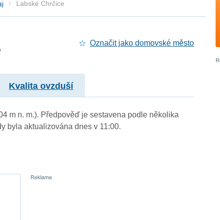
aj
Labské Chrčice
e
Označit jako domovské město
Kvalita ovzduší
204 m n. m.). Předpověď je sestavena podle několika
byla aktualizována dnes v 11:00.