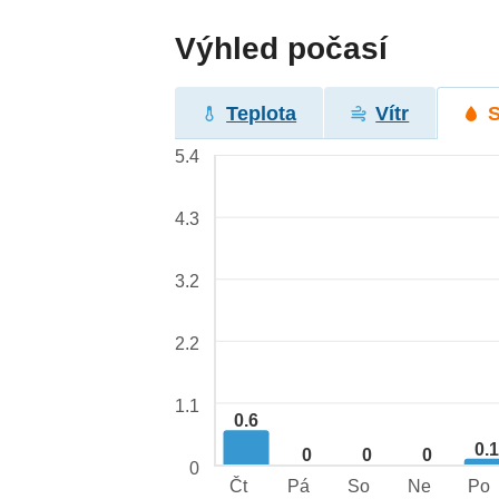
Výhled počasí
Teplota
Vítr
5.4
4.3
3.2
2.2
1.1
0.6
0.
0
0
0
0
Čt
Pá
So
Ne
Po