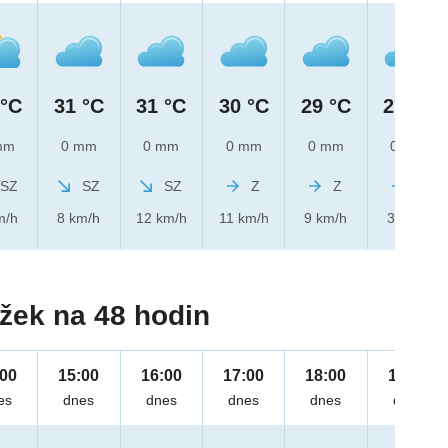
 °C
31 °C
31 °C
30 °C
29 °C
27 °C
mm
0 mm
0 mm
0 mm
0 mm
0 mm
SZ
SZ
SZ
Z
Z
Z
m/h
8 km/h
12 km/h
11 km/h
9 km/h
3 km/h
žek na 48 hodin
:00
15:00
16:00
17:00
18:00
19:00
es
dnes
dnes
dnes
dnes
dnes