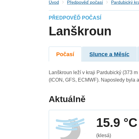
Úvod
Předpověď počasí
Pardubický kr
PŘEDPOVĚĎ POČASÍ
Lanškroun
Počasí
Slunce a Měsíc
Lanškroun leží v kraji Pardubický (373 m
(ICON, GFS, ECMWF). Naposledy byla ak
Aktuálně
15.9 °C
(klesá)