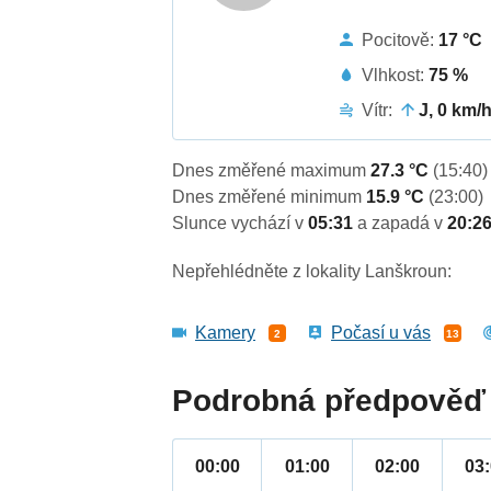
Pocitově:
17 °C
Vlhkost:
75 %
Vítr:
J, 0 km/
Dnes změřené maximum
27.3 °C
(15:40)
Dnes změřené minimum
15.9 °C
(23:00)
Slunce vychází v
05:31
a zapadá v
20:2
Nepřehlédněte z lokality Lanškroun:
Kamery
Počasí u vás
2
13
Podrobná předpověď 
00:00
01:00
02:00
03