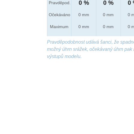
0 %
0 %
0
Pravděpod.
Očekáváno
0 mm
0 mm
0 
Maximum
0 mm
0 mm
0 
Pravděpodobnost udává šanci, že spadn
možný úhrn srážek, očekávaný úhrn pak 
výstupů modelu.