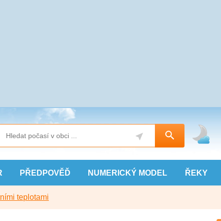
R
PŘEDPOVĚĎ
NUMERICKÝ
MODEL
ŘEKY
ními teplotami