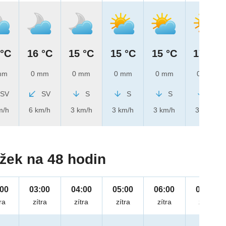
 °C
16 °C
15 °C
15 °C
15 °C
17 °C
mm
0 mm
0 mm
0 mm
0 mm
0 mm
SV
SV
S
S
S
S
m/h
6 km/h
3 km/h
3 km/h
3 km/h
3 km/h
žek na 48 hodin
:00
03:00
04:00
05:00
06:00
07:00
ra
zítra
zítra
zítra
zítra
zítra