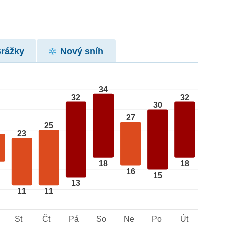
Srážky
Nový sníh
34
32
32
30
27
25
23
18
18
16
15
13
11
11
St
Čt
Pá
So
Ne
Po
Út