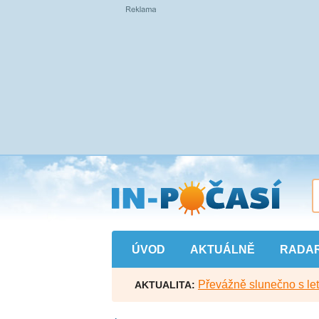
Přejít
na
hlavní
obsah
ÚVOD
AKTUÁLNĚ
RADA
Převážně slunečno s let
AKTUALITA: