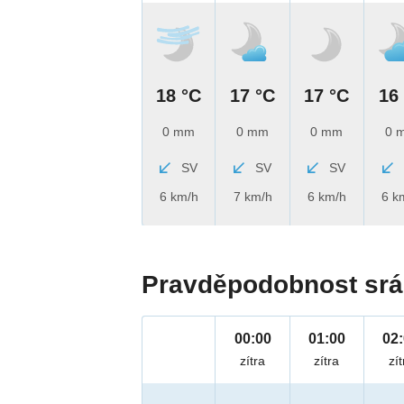
18 °C
17 °C
17 °C
16
0 mm
0 mm
0 mm
0 
SV
SV
SV
6 km/h
7 km/h
6 km/h
6 k
Pravděpodobnost srá
00:00
01:00
02
zítra
zítra
zít