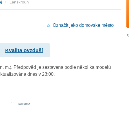
aj
Lanškroun
Označit jako domovské město
Kvalita ovzduší
 n. m.). Předpověď je sestavena podle několika modelů
tualizována dnes v 23:00.