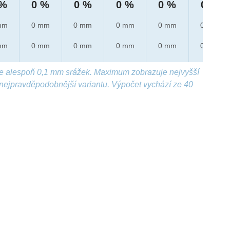
 %
0 %
0 %
0 %
0 %
0 %
mm
0 mm
0 mm
0 mm
0 mm
0 mm
mm
0 mm
0 mm
0 mm
0 mm
0 mm
e alespoň 0,1 mm srážek. Maximum zobrazuje nejvyšší
nejpravděpodobnější variantu. Výpočet vychází ze 40