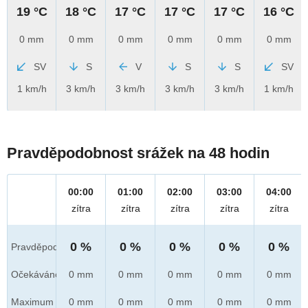
19 °C
18 °C
17 °C
17 °C
17 °C
16 °C
0 mm
0 mm
0 mm
0 mm
0 mm
0 mm
SV
S
V
S
S
SV
1 km/h
3 km/h
3 km/h
3 km/h
3 km/h
1 km/h
Pravděpodobnost srážek na 48 hodin
00:00
01:00
02:00
03:00
04:00
zítra
zítra
zítra
zítra
zítra
0 %
0 %
0 %
0 %
0 %
Pravděpod.
Očekáváno
0 mm
0 mm
0 mm
0 mm
0 mm
Maximum
0 mm
0 mm
0 mm
0 mm
0 mm