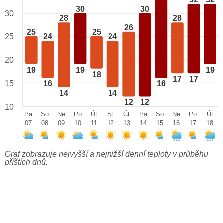
32
32
30
30
30
28
28
26
25
25
25
24
24
20
19
19
19
18
17
17
15
16
16
14
14
12
12
10
Pá
So
Ne
Po
Út
St
Čt
Pá
So
Ne
Po
Út
07
08
09
10
11
12
13
14
15
16
17
18
Graf zobrazuje nejvyšší a nejnižší denní teploty v průběhu
příštích dnů.