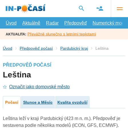
Přejít
na
hlavní
obsah
Úvod
Aktuálně
Radar
Předpověď
Numerický model
Převážně slunečno s letními teplotami
AKTUALITA:
Úvod
Předpověď počasí
Pardubický kraj
Leština
PŘEDPOVĚĎ POČASÍ
Leština
Označit jako domovské město
Počasí
Slunce a Měsíc
Kvalita ovzduší
Leština leží v kraji Pardubický (423 m n. m.). Předpověď je
sestavena podle několika modelů (ICON, GFS, ECMWF).