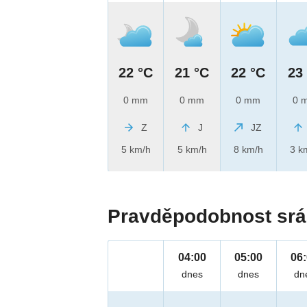
22 °C
21 °C
22 °C
23
0 mm
0 mm
0 mm
0 
Z
J
JZ
5 km/h
5 km/h
8 km/h
3 k
Pravděpodobnost srá
04:00
05:00
06
dnes
dnes
dn