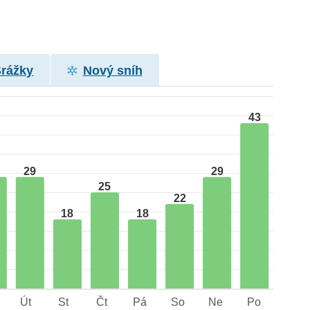
Srážky
Nový sníh
43
29
29
25
22
18
18
Út
St
Čt
Pá
So
Ne
Po