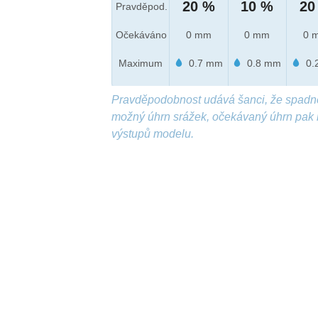
20 %
10 %
20
Pravděpod.
Očekáváno
0 mm
0 mm
0 
Maximum
0.7 mm
0.8 mm
0.
Pravděpodobnost udává šanci, že spadn
možný úhrn srážek, očekávaný úhrn pak 
výstupů modelu.