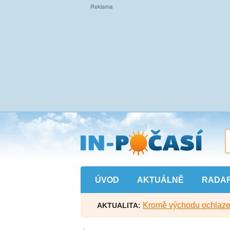
Přejít
na
hlavní
obsah
ÚVOD
AKTUÁLNĚ
RADA
Kromě východu ochlazen
AKTUALITA: