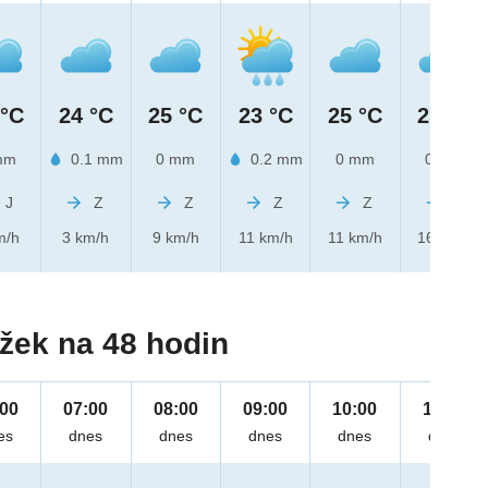
 °C
24 °C
25 °C
23 °C
25 °C
25 °C
mm
0.1 mm
0 mm
0.2 mm
0 mm
0 mm
J
Z
Z
Z
Z
Z
m/h
3 km/h
9 km/h
11 km/h
11 km/h
16 km/h
žek na 48 hodin
:00
07:00
08:00
09:00
10:00
11:00
es
dnes
dnes
dnes
dnes
dnes