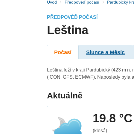
Úvod
Předpověď počasí
Pardubický kr
PŘEDPOVĚĎ POČASÍ
Leština
Počasí
Slunce a Měsíc
Leština leží v kraji Pardubický (423 m n
(ICON, GFS, ECMWF). Naposledy byla ak
Aktuálně
19.8 °C
(klesá)