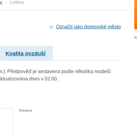
aj
Leština
Označit jako domovské město
Kvalita ovzduší
. m.). Předpověď je sestavena podle několika modelů
tualizována dnes v 02:00.