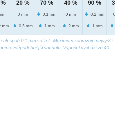
 %
20 %
70 %
40 %
90 %
30 %
mm
0 mm
0.1 mm
0 mm
0.2 mm
0 mm
2 mm
0.5 mm
1 mm
2 mm
1 mm
1 mm
e alespoň 0,1 mm srážek. Maximum zobrazuje nejvyšší
nejpravděpodobnější variantu. Výpočet vychází ze 40