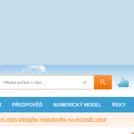
R
PŘEDPOVĚĎ
NUMERICKÝ
MODEL
ŘEKY
í, místy přeháňky nebo bouřky, na východě i silné