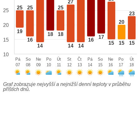
27
25
25
25
25
23
20
20
19
18
18
17
15
16
16
15
15
15
14
14
14
10
Pá
So
Ne
Po
Út
St
Čt
Pá
So
Ne
Po
Út
07
08
09
10
11
12
13
14
15
16
17
18
Graf zobrazuje nejvyšší a nejnižší denní teploty v průběhu
příštích dnů.