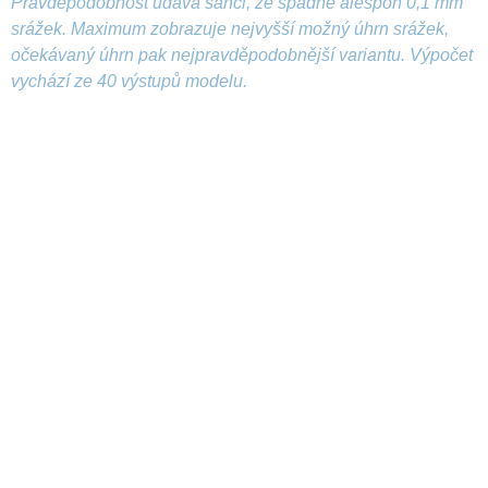
Pravděpodobnost udává šanci, že spadne alespoň 0,1 mm
srážek. Maximum zobrazuje nejvyšší možný úhrn srážek,
očekávaný úhrn pak nejpravděpodobnější variantu. Výpočet
vychází ze 40 výstupů modelu.