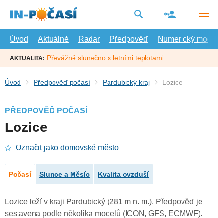
Přejít
na
hlavní
obsah
Úvod
Aktuálně
Radar
Předpověď
Numerický model
Převážně slunečno s letními teplotami
AKTUALITA:
Úvod
Předpověď počasí
Pardubický kraj
Lozice
PŘEDPOVĚĎ POČASÍ
Lozice
Označit jako domovské město
Počasí
Slunce a Měsíc
Kvalita ovzduší
Lozice leží v kraji Pardubický (281 m n. m.). Předpověď je
sestavena podle několika modelů (ICON, GFS, ECMWF).