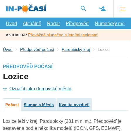
Přejít
na
hlavní
obsah
Úvod
Aktuálně
Radar
Předpověď
Numerický model
Převážně slunečno s letními teplotami
AKTUALITA:
Úvod
Předpověď počasí
Pardubický kraj
Lozice
PŘEDPOVĚĎ POČASÍ
Lozice
Označit jako domovské město
Počasí
Slunce a Měsíc
Kvalita ovzduší
Lozice leží v kraji Pardubický (281 m n. m.). Předpověď je
sestavena podle několika modelů (ICON, GFS, ECMWF).