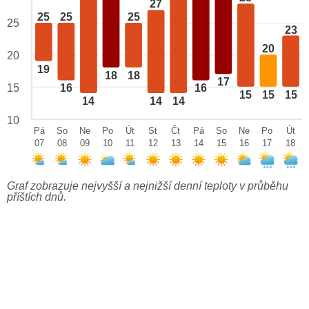
27
25
25
25
25
23
20
20
19
18
18
17
15
16
16
15
15
15
14
14
14
10
Pá
So
Ne
Po
Út
St
Čt
Pá
So
Ne
Po
Út
07
08
09
10
11
12
13
14
15
16
17
18
Graf zobrazuje nejvyšší a nejnižší denní teploty v průběhu
příštích dnů.