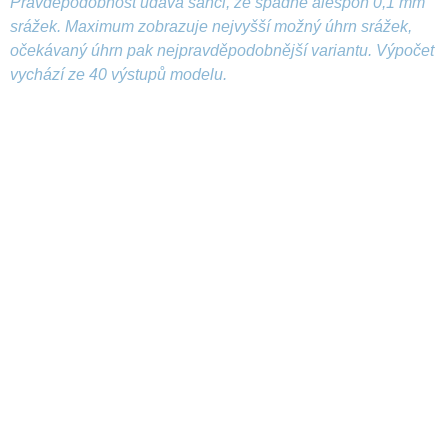
Pravděpodobnost udává šanci, že spadne alespoň 0,1 mm
srážek. Maximum zobrazuje nejvyšší možný úhrn srážek,
očekávaný úhrn pak nejpravděpodobnější variantu. Výpočet
vychází ze 40 výstupů modelu.