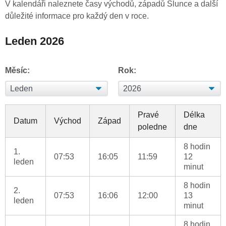
V kalendáři naleznete časy východů, západů Slunce a další
důležité informace pro každý den v roce.
Leden 2026
Měsíc:
Rok:
Pravé
Délka
Datum
Východ
Západ
poledne
dne
8 hodin
1.
07:53
16:05
11:59
12
leden
minut
8 hodin
2.
07:53
16:06
12:00
13
leden
minut
8 hodin