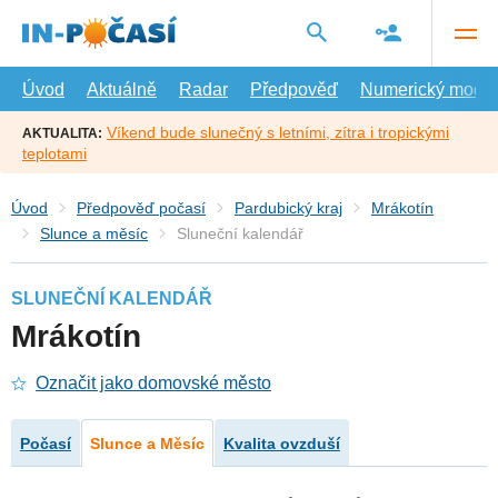
Přejít
na
hlavní
obsah
Úvod
Aktuálně
Radar
Předpověď
Numerický model
Víkend bude slunečný s letními, zítra i tropickými
AKTUALITA:
teplotami
Úvod
Předpověď počasí
Pardubický kraj
Mrákotín
Slunce a měsíc
Sluneční kalendář
SLUNEČNÍ KALENDÁŘ
Mrákotín
Označit jako domovské město
Počasí
Slunce a Měsíc
Kvalita ovzduší