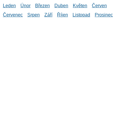
Leden
Únor
Březen
Duben
Květen
Červen
Červenec
Srpen
Září
Říjen
Listopad
Prosinec